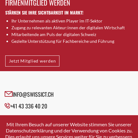
FIRMENMITGLIED WERDEN
Brugg AG
STÄRKEN SIE IHRE SICHTBARKEIT IM MARKT!
Brütten
Ihr Unternehmen als aktiven Player im IT-Sektor
Bubendorf
Zugang zu relevanten Akteur:innen der digitalen Wirtschaft
Bubikon
Mitarbeitende am Puls der digitalen Schweiz
Buchs (SG)
Gezielte Unterstützung für Fachbereiche und Führung
Burgdorf
Bäretswil
Jetzt Mitglied werden
Bülach
Cazis
Cham
Chur
INFO@SWISSICT.CH
Crissier
+41 43 336 40 20
Davos Platz
Davos Platz 1
SWISSICT
VULKANSTRASSE 120
Dierikon
Mit Ihrem Besuch auf unserer Website stimmen Sie unserer
8048 ZURICH
Datenschutzerklärung und der Verwendung von Cookies zu.
Dietikon
Dies erlaubt uns unsere Services weiter für Sie zu verbessern.