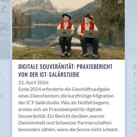
Anwil
Appenzell
Au SG
Baar
Baden
Balsthal
Balzers
Basel
DIGITALE SOUVERÄNITÄT: PRAXISBERICHT
D
VON DER ICT-SALÄRSTUDIE
P
Bassersdorf
Belp
21. April 2026:
3
Ende 2024 erforderte die Geschäftsaufgabe
D
Bendern
gt
eines Dienstleisters die kurzfristige Migration
f
Benken (SG)
der ICT-Salärstudie. Was als Notfall begann,
D
Bergdietikon
erwies sich als Praxisbeispiel für digitale
R
Berlin
Souveränität. Ein Bericht darüber, warum
C
Datenhoheit und Schweizer Partnerschaften
h
Bern
besonders zählen, wenn die Sonne nicht scheint.
H
Bern - Liebefeld
F