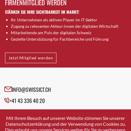
FIRMENMITGLIED WERDEN
Brugg AG
STÄRKEN SIE IHRE SICHTBARKEIT IM MARKT!
Brütten
Ihr Unternehmen als aktiven Player im IT-Sektor
Bubendorf
Zugang zu relevanten Akteur:innen der digitalen Wirtschaft
Bubikon
Mitarbeitende am Puls der digitalen Schweiz
Buchs (SG)
Gezielte Unterstützung für Fachbereiche und Führung
Burgdorf
Bäretswil
Jetzt Mitglied werden
Bülach
Cazis
Cham
Chur
INFO@SWISSICT.CH
Crissier
+41 43 336 40 20
Davos Platz
Davos Platz 1
SWISSICT
VULKANSTRASSE 120
Dierikon
Mit Ihrem Besuch auf unserer Website stimmen Sie unserer
8048 ZURICH
Datenschutzerklärung und der Verwendung von Cookies zu.
Dietikon
Dies erlaubt uns unsere Services weiter für Sie zu verbessern.