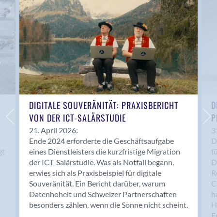
Anwil
Appenzell
Au SG
Baar
Baden
Balsthal
Balzers
Basel
DIGITALE SOUVERÄNITÄT: PRAXISBERICHT
D
VON DER ICT-SALÄRSTUDIE
P
Bassersdorf
Belp
21. April 2026:
3
Ende 2024 erforderte die Geschäftsaufgabe
D
Bendern
gt
eines Dienstleisters die kurzfristige Migration
f
Benken (SG)
der ICT-Salärstudie. Was als Notfall begann,
D
Bergdietikon
erwies sich als Praxisbeispiel für digitale
R
Berlin
Souveränität. Ein Bericht darüber, warum
C
Datenhoheit und Schweizer Partnerschaften
h
Bern
besonders zählen, wenn die Sonne nicht scheint.
H
Bern - Liebefeld
F