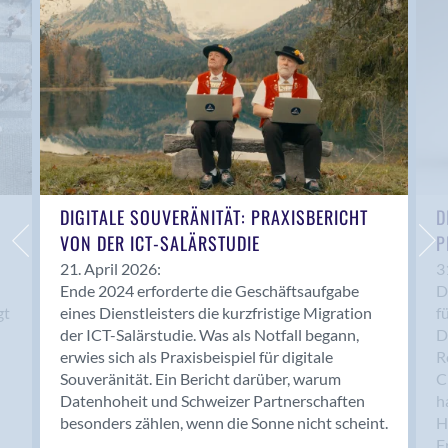
Anwil
Appenzell
Au SG
Baar
Baden
Balsthal
Balzers
Basel
DIGITALE SOUVERÄNITÄT: PRAXISBERICHT
D
VON DER ICT-SALÄRSTUDIE
P
Bassersdorf
Belp
21. April 2026:
3
Ende 2024 erforderte die Geschäftsaufgabe
D
Bendern
gt
eines Dienstleisters die kurzfristige Migration
f
Benken (SG)
der ICT-Salärstudie. Was als Notfall begann,
D
Bergdietikon
erwies sich als Praxisbeispiel für digitale
R
Berlin
Souveränität. Ein Bericht darüber, warum
C
Datenhoheit und Schweizer Partnerschaften
h
Bern
besonders zählen, wenn die Sonne nicht scheint.
H
Bern - Liebefeld
F