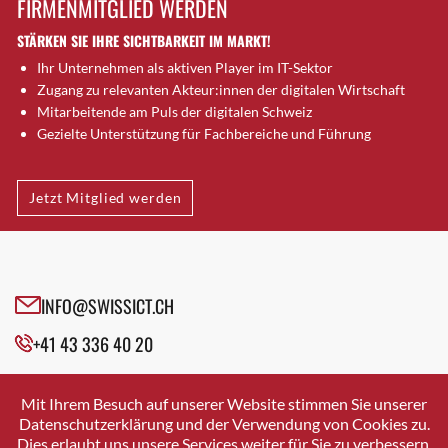
FIRMENMITGLIED WERDEN
Brugg AG
STÄRKEN SIE IHRE SICHTBARKEIT IM MARKT!
Brütten
Ihr Unternehmen als aktiven Player im IT-Sektor
Bubendorf
Zugang zu relevanten Akteur:innen der digitalen Wirtschaft
Bubikon
Mitarbeitende am Puls der digitalen Schweiz
Buchs (SG)
Gezielte Unterstützung für Fachbereiche und Führung
Burgdorf
Bäretswil
Jetzt Mitglied werden
Bülach
Cazis
Cham
Chur
INFO@SWISSICT.CH
Crissier
+41 43 336 40 20
Davos Platz
Davos Platz 1
SWISSICT
VULKANSTRASSE 120
Dierikon
Mit Ihrem Besuch auf unserer Website stimmen Sie unserer
8048 ZURICH
Datenschutzerklärung und der Verwendung von Cookies zu.
Dietikon
Dies erlaubt uns unsere Services weiter für Sie zu verbessern.