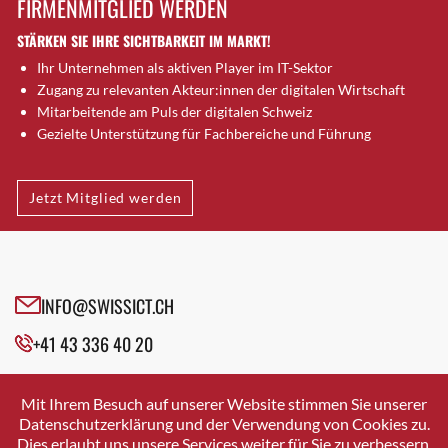
FIRMENMITGLIED WERDEN
Brugg AG
STÄRKEN SIE IHRE SICHTBARKEIT IM MARKT!
Brütten
Ihr Unternehmen als aktiven Player im IT-Sektor
Bubendorf
Zugang zu relevanten Akteur:innen der digitalen Wirtschaft
Bubikon
Mitarbeitende am Puls der digitalen Schweiz
Buchs (SG)
Gezielte Unterstützung für Fachbereiche und Führung
Burgdorf
Bäretswil
Jetzt Mitglied werden
Bülach
Cazis
Cham
Chur
INFO@SWISSICT.CH
Crissier
+41 43 336 40 20
Davos Platz
Davos Platz 1
SWISSICT
VULKANSTRASSE 120
Dierikon
Mit Ihrem Besuch auf unserer Website stimmen Sie unserer
8048 ZURICH
Datenschutzerklärung und der Verwendung von Cookies zu.
Dietikon
Dies erlaubt uns unsere Services weiter für Sie zu verbessern.