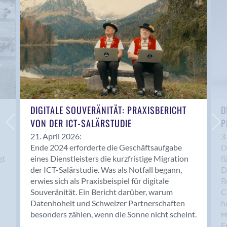
Anwil
Appenzell
Au SG
Baar
Baden
Balsthal
Balzers
Basel
DIGITALE SOUVERÄNITÄT: PRAXISBERICHT
D
VON DER ICT-SALÄRSTUDIE
P
Bassersdorf
Belp
21. April 2026:
3
Ende 2024 erforderte die Geschäftsaufgabe
D
Bendern
gt
eines Dienstleisters die kurzfristige Migration
f
Benken (SG)
der ICT-Salärstudie. Was als Notfall begann,
D
Bergdietikon
erwies sich als Praxisbeispiel für digitale
R
Berlin
Souveränität. Ein Bericht darüber, warum
C
Datenhoheit und Schweizer Partnerschaften
h
Bern
besonders zählen, wenn die Sonne nicht scheint.
H
Bern - Liebefeld
F