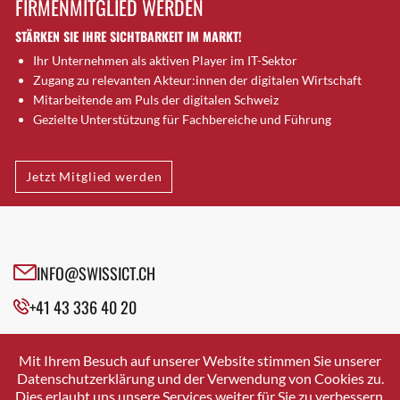
FIRMENMITGLIED WERDEN
Brugg AG
STÄRKEN SIE IHRE SICHTBARKEIT IM MARKT!
Brütten
Ihr Unternehmen als aktiven Player im IT-Sektor
Bubendorf
Zugang zu relevanten Akteur:innen der digitalen Wirtschaft
Bubikon
Mitarbeitende am Puls der digitalen Schweiz
Buchs (SG)
Gezielte Unterstützung für Fachbereiche und Führung
Burgdorf
Bäretswil
Jetzt Mitglied werden
Bülach
Cazis
Cham
Chur
INFO@SWISSICT.CH
Crissier
+41 43 336 40 20
Davos Platz
Davos Platz 1
SWISSICT
VULKANSTRASSE 120
Dierikon
Mit Ihrem Besuch auf unserer Website stimmen Sie unserer
8048 ZURICH
Datenschutzerklärung und der Verwendung von Cookies zu.
Dietikon
Dies erlaubt uns unsere Services weiter für Sie zu verbessern.