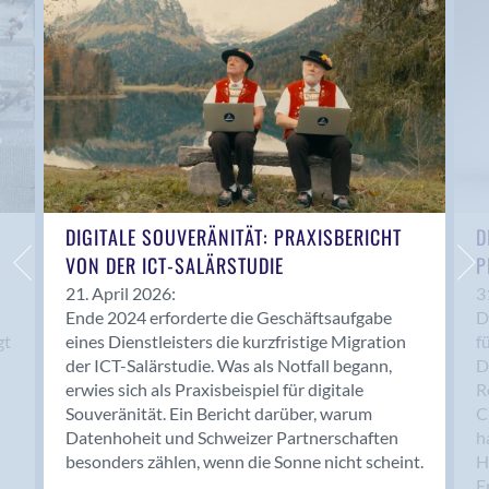
Anwil
Appenzell
Au SG
Baar
Baden
Balsthal
Balzers
Basel
DIGITALE SOUVERÄNITÄT: PRAXISBERICHT
D
VON DER ICT-SALÄRSTUDIE
P
Bassersdorf
Belp
21. April 2026:
3
Ende 2024 erforderte die Geschäftsaufgabe
D
Bendern
gt
eines Dienstleisters die kurzfristige Migration
f
Benken (SG)
der ICT-Salärstudie. Was als Notfall begann,
D
Bergdietikon
erwies sich als Praxisbeispiel für digitale
R
Berlin
Souveränität. Ein Bericht darüber, warum
C
Datenhoheit und Schweizer Partnerschaften
h
Bern
besonders zählen, wenn die Sonne nicht scheint.
H
Bern - Liebefeld
F