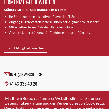
FIRMENMITGLIED WERDEN
Brugg AG
STÄRKEN SIE IHRE SICHTBARKEIT IM MARKT!
Brütten
Ihr Unternehmen als aktiven Player im IT-Sektor
Bubendorf
Zugang zu relevanten Akteur:innen der digitalen Wirtschaft
Bubikon
Mitarbeitende am Puls der digitalen Schweiz
Buchs (SG)
Gezielte Unterstützung für Fachbereiche und Führung
Burgdorf
Bäretswil
Jetzt Mitglied werden
Bülach
Cazis
Cham
Chur
INFO@SWISSICT.CH
Crissier
+41 43 336 40 20
Davos Platz
Davos Platz 1
SWISSICT
VULKANSTRASSE 120
Dierikon
Mit Ihrem Besuch auf unserer Website stimmen Sie unserer
8048 ZURICH
Datenschutzerklärung und der Verwendung von Cookies zu.
Dietikon
Dies erlaubt uns unsere Services weiter für Sie zu verbessern.