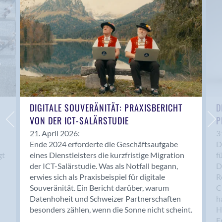
Anwil
Appenzell
Au SG
Baar
Baden
Balsthal
Balzers
Basel
DIGITALE SOUVERÄNITÄT: PRAXISBERICHT
D
VON DER ICT-SALÄRSTUDIE
P
Bassersdorf
Belp
21. April 2026:
3
Ende 2024 erforderte die Geschäftsaufgabe
D
Bendern
gt
eines Dienstleisters die kurzfristige Migration
f
Benken (SG)
der ICT-Salärstudie. Was als Notfall begann,
D
Bergdietikon
erwies sich als Praxisbeispiel für digitale
R
Berlin
Souveränität. Ein Bericht darüber, warum
C
Datenhoheit und Schweizer Partnerschaften
h
Bern
besonders zählen, wenn die Sonne nicht scheint.
H
Bern - Liebefeld
F