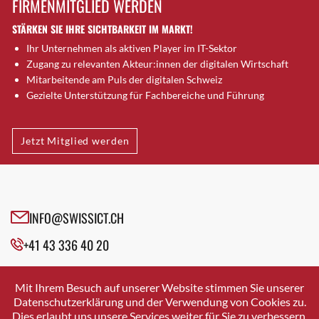
FIRMENMITGLIED WERDEN
Brugg AG
STÄRKEN SIE IHRE SICHTBARKEIT IM MARKT!
Brütten
Ihr Unternehmen als aktiven Player im IT-Sektor
Bubendorf
Zugang zu relevanten Akteur:innen der digitalen Wirtschaft
Bubikon
Mitarbeitende am Puls der digitalen Schweiz
Buchs (SG)
Gezielte Unterstützung für Fachbereiche und Führung
Burgdorf
Bäretswil
Jetzt Mitglied werden
Bülach
Cazis
Cham
Chur
INFO@SWISSICT.CH
Crissier
+41 43 336 40 20
Davos Platz
Davos Platz 1
SWISSICT
VULKANSTRASSE 120
Dierikon
Mit Ihrem Besuch auf unserer Website stimmen Sie unserer
8048 ZURICH
Datenschutzerklärung und der Verwendung von Cookies zu.
Dietikon
Dies erlaubt uns unsere Services weiter für Sie zu verbessern.