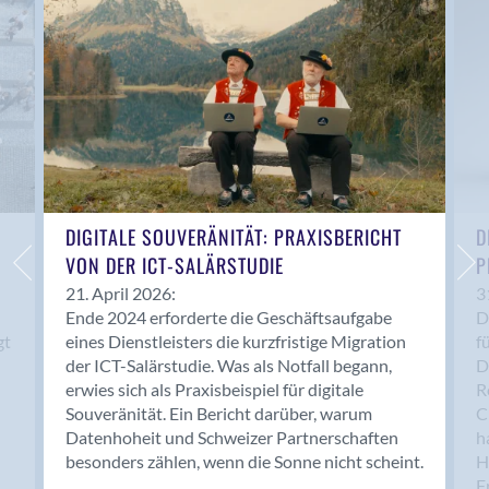
Anwil
Appenzell
Au SG
Baar
Baden
Balsthal
Balzers
Basel
DIGITALE SOUVERÄNITÄT: PRAXISBERICHT
D
VON DER ICT-SALÄRSTUDIE
P
Bassersdorf
Belp
21. April 2026:
3
Ende 2024 erforderte die Geschäftsaufgabe
D
Bendern
gt
eines Dienstleisters die kurzfristige Migration
f
Benken (SG)
der ICT-Salärstudie. Was als Notfall begann,
D
Bergdietikon
erwies sich als Praxisbeispiel für digitale
R
Berlin
Souveränität. Ein Bericht darüber, warum
C
Datenhoheit und Schweizer Partnerschaften
h
Bern
besonders zählen, wenn die Sonne nicht scheint.
H
Bern - Liebefeld
F