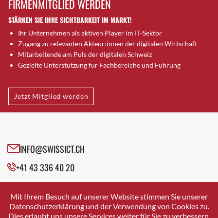
FIRMENMITGLIED WERDEN
Brugg AG
STÄRKEN SIE IHRE SICHTBARKEIT IM MARKT!
Brütten
Ihr Unternehmen als aktiven Player im IT-Sektor
Bubendorf
Zugang zu relevanten Akteur:innen der digitalen Wirtschaft
Bubikon
Mitarbeitende am Puls der digitalen Schweiz
Buchs (SG)
Gezielte Unterstützung für Fachbereiche und Führung
Burgdorf
Bäretswil
Jetzt Mitglied werden
Bülach
Cazis
Cham
Chur
INFO@SWISSICT.CH
Crissier
+41 43 336 40 20
Davos Platz
Davos Platz 1
SWISSICT
VULKANSTRASSE 120
Dierikon
Mit Ihrem Besuch auf unserer Website stimmen Sie unserer
8048 ZURICH
Datenschutzerklärung und der Verwendung von Cookies zu.
Dietikon
Dies erlaubt uns unsere Services weiter für Sie zu verbessern.