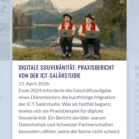
Anwil
Appenzell
Au SG
Baar
Baden
Balsthal
Balzers
Basel
DIGITALE SOUVERÄNITÄT: PRAXISBERICHT
D
VON DER ICT-SALÄRSTUDIE
P
Bassersdorf
Belp
21. April 2026:
3
Ende 2024 erforderte die Geschäftsaufgabe
D
Bendern
gt
eines Dienstleisters die kurzfristige Migration
f
Benken (SG)
der ICT-Salärstudie. Was als Notfall begann,
D
Bergdietikon
erwies sich als Praxisbeispiel für digitale
R
Berlin
Souveränität. Ein Bericht darüber, warum
C
Datenhoheit und Schweizer Partnerschaften
h
Bern
besonders zählen, wenn die Sonne nicht scheint.
H
Bern - Liebefeld
F