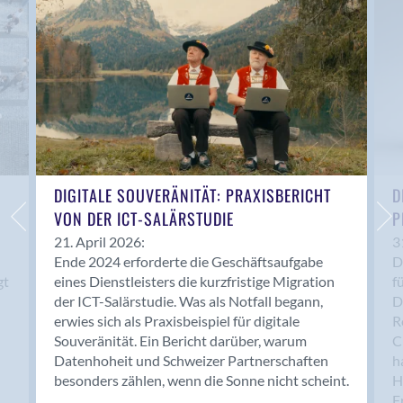
Anwil
Appenzell
Au SG
Baar
Baden
Balsthal
Balzers
Basel
DIGITALE SOUVERÄNITÄT: PRAXISBERICHT
D
VON DER ICT-SALÄRSTUDIE
P
Bassersdorf
Belp
21. April 2026:
3
Ende 2024 erforderte die Geschäftsaufgabe
D
Bendern
gt
eines Dienstleisters die kurzfristige Migration
f
Benken (SG)
der ICT-Salärstudie. Was als Notfall begann,
D
Bergdietikon
erwies sich als Praxisbeispiel für digitale
R
Berlin
Souveränität. Ein Bericht darüber, warum
C
Datenhoheit und Schweizer Partnerschaften
h
Bern
besonders zählen, wenn die Sonne nicht scheint.
H
Bern - Liebefeld
F