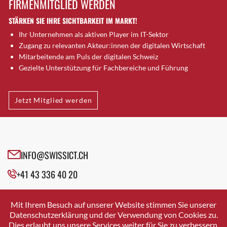
FIRMENMITGLIED WERDEN
Brütten
STÄRKEN SIE IHRE SICHTBARKEIT IM MARKT!
Bubendorf
Ihr Unternehmen als aktiven Player im IT-Sektor
Bubikon
Zugang zu relevanten Akteur:innen der digitalen Wirtschaft
Buchs (SG)
Mitarbeitende am Puls der digitalen Schweiz
Burgdorf
Gezielte Unterstützung für Fachbereiche und Führung
Bäretswil
Bülach
Jetzt Mitglied werden
Cazis
Cham
Chur
Crissier
INFO@SWISSICT.CH
Davos Platz
+41 43 336 40 20
Davos Platz 1
Dierikon
SWISSICT
VULKANSTRASSE 120
Dietikon
Mit Ihrem Besuch auf unserer Website stimmen Sie unserer
8048 ZURICH
Datenschutzerklärung und der Verwendung von Cookies zu.
Dietlikon
Dies erlaubt uns unsere Services weiter für Sie zu verbessern.