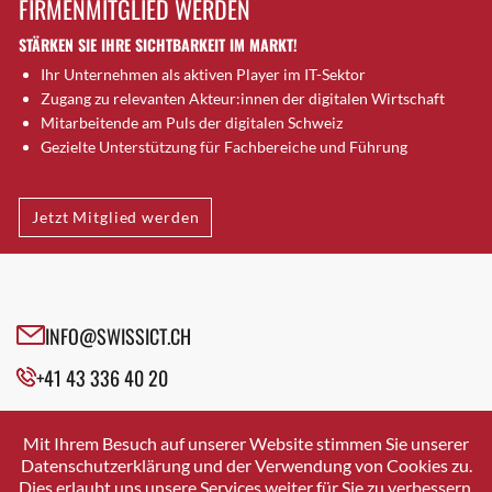
FIRMENMITGLIED WERDEN
Brütten
STÄRKEN SIE IHRE SICHTBARKEIT IM MARKT!
Bubendorf
Ihr Unternehmen als aktiven Player im IT-Sektor
Bubikon
Zugang zu relevanten Akteur:innen der digitalen Wirtschaft
Buchs (SG)
Mitarbeitende am Puls der digitalen Schweiz
Burgdorf
Gezielte Unterstützung für Fachbereiche und Führung
Bäretswil
Bülach
Jetzt Mitglied werden
Cazis
Cham
Chur
Crissier
INFO@SWISSICT.CH
Davos Platz
+41 43 336 40 20
Davos Platz 1
Dierikon
SWISSICT
VULKANSTRASSE 120
Dietikon
Mit Ihrem Besuch auf unserer Website stimmen Sie unserer
8048 ZURICH
Datenschutzerklärung und der Verwendung von Cookies zu.
Dietlikon
Dies erlaubt uns unsere Services weiter für Sie zu verbessern.