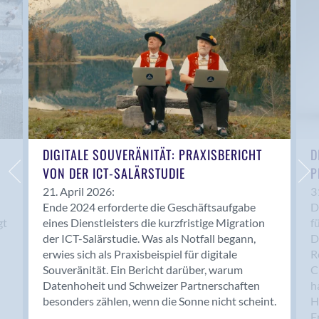
Anwil
Appenzell
Au SG
Baar
Baden
Balsthal
Balzers
Basel
DIGITALE SOUVERÄNITÄT: PRAXISBERICHT
D
VON DER ICT-SALÄRSTUDIE
P
Bassersdorf
Belp
21. April 2026:
3
Ende 2024 erforderte die Geschäftsaufgabe
D
Bendern
gt
eines Dienstleisters die kurzfristige Migration
f
Benken (SG)
der ICT-Salärstudie. Was als Notfall begann,
D
Bergdietikon
erwies sich als Praxisbeispiel für digitale
R
Berlin
Souveränität. Ein Bericht darüber, warum
C
Datenhoheit und Schweizer Partnerschaften
h
Bern
besonders zählen, wenn die Sonne nicht scheint.
H
Bern - Liebefeld
F