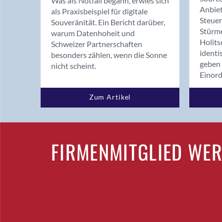
Was als Notfall begann, erwies sich
Anbiet
als Praxisbeispiel für digitale
Steue
Souveränität. Ein Bericht darüber,
Stürm
warum Datenhoheit und
Holits
Schweizer Partnerschaften
identi
besonders zählen, wenn die Sonne
geben 
nicht scheint.
Einor
Zum Artikel
FIRMENMITGLIED WE