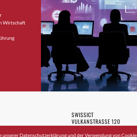
Brugg
r
Brugg AG
n Wirtschaft
Brütten
Bubendorf
Führung
Bubikon
Buchs (SG)
Burgdorf
Bäretswil
Bülach
Cazis
Cham
Chur
Crissier
SWISSICT
Davos Platz
VULKANSTRASSE 120
Davos Platz 1
8048 ZURICH
3 336 40 20
Dierikon
e unserer Datenschutzerklärung und der Verwendung von Cookies 