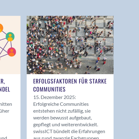
ER,
ERFOLGSFAKTOREN FÜR STARKE
NDEL
COMMUNITIES
15. Dezember 2025:
mitten
Erfolgreiche Communities
rüher
entstehen nicht zufällig, sie
werden bewusst aufgebaut,
gepflegt und weiterentwickelt.
swissICT bündelt die Erfahrungen
und
aus rund zwanzig Fachgruppen.