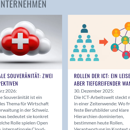
 UNTERNEHMEN
Amden
Andelfingen
Anwil
Appenzell
Au SG
Baar
Baden
Balsthal
Balzers
ALE SOUVERÄNITÄT: ZWEI
ROLLEN DER ICT: EIN LEIS
Basel
EKTIVEN
ABER TIEFGREIFENDER WA
Bassersdorf
rz 2026:
30. Dezember 2025:
Belp
le Souveränität ist ein
Die ICT-Arbeitswelt steckt 
Bendern
les Thema für Wirtschaft
in einer Zeitenwende: Wo f
Benken (SG)
rwaltung in der Schweiz.
feste Berufsbilder und klare
as bedeutet sie konkret
Hierarchien dominierten,
Bergdietikon
lche Rolle spielen Open
bestimmen heute Rollen,
Berlin
, internationale Cloud-
Verantwortung im Kontext 