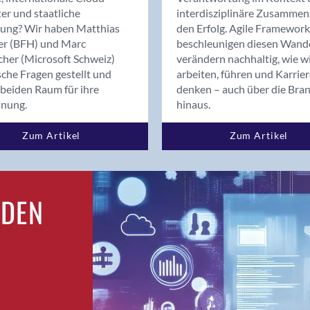
Bern
er und staatliche
interdisziplinäre Zusammen
Bern - Liebefeld
rung? Wir haben Matthias
den Erfolg. Agile Framework
er (BFH) und Marc
beschleunigen diesen Wand
Bern 15
cher (Microsoft Schweiz)
verändern nachhaltig, wie w
Bern 22
sche Fragen gestellt und
arbeiten, führen und Karrie
Bern 65
beiden Raum für ihre
denken – auch über die Bra
Bern 9
dnung.
hinaus.
Bern-Zollikofen
Zum Artikel
Zum Artikel
Biel/Bienne
Binningen
Bolligen
Bonaduz
RDEN
Bonstetten
Bottighofen
Bremgarten bei Bern
Brig
Brig-Glis
Bronschhofen