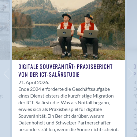
Anwil
Appenzell
Au SG
Baar
Baden
Balsthal
Balzers
Basel
DIGITALE SOUVERÄNITÄT: PRAXISBERICHT
D
VON DER ICT-SALÄRSTUDIE
P
Bassersdorf
Belp
21. April 2026:
3
Ende 2024 erforderte die Geschäftsaufgabe
D
Bendern
gt
eines Dienstleisters die kurzfristige Migration
f
Benken (SG)
der ICT-Salärstudie. Was als Notfall begann,
D
Bergdietikon
erwies sich als Praxisbeispiel für digitale
R
Berlin
Souveränität. Ein Bericht darüber, warum
C
Datenhoheit und Schweizer Partnerschaften
h
Bern
besonders zählen, wenn die Sonne nicht scheint.
H
Bern - Liebefeld
F