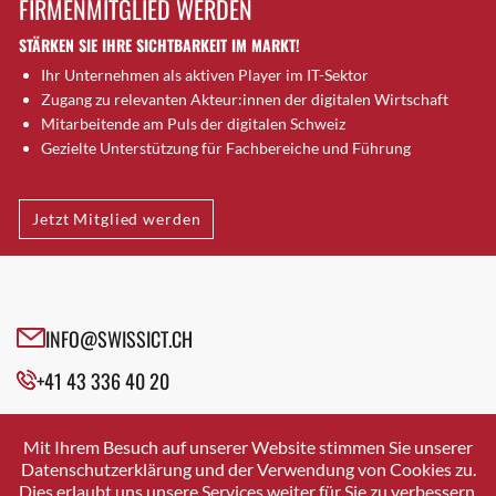
FIRMENMITGLIED WERDEN
Brütten
STÄRKEN SIE IHRE SICHTBARKEIT IM MARKT!
Bubendorf
Ihr Unternehmen als aktiven Player im IT-Sektor
Bubikon
Zugang zu relevanten Akteur:innen der digitalen Wirtschaft
Buchs (SG)
Mitarbeitende am Puls der digitalen Schweiz
Burgdorf
Gezielte Unterstützung für Fachbereiche und Führung
Bäretswil
Bülach
Jetzt Mitglied werden
Cazis
Cham
Chur
Crissier
INFO@SWISSICT.CH
Davos Platz
+41 43 336 40 20
Davos Platz 1
Dierikon
SWISSICT
VULKANSTRASSE 120
Dietikon
Mit Ihrem Besuch auf unserer Website stimmen Sie unserer
8048 ZURICH
Datenschutzerklärung und der Verwendung von Cookies zu.
Dietlikon
Dies erlaubt uns unsere Services weiter für Sie zu verbessern.