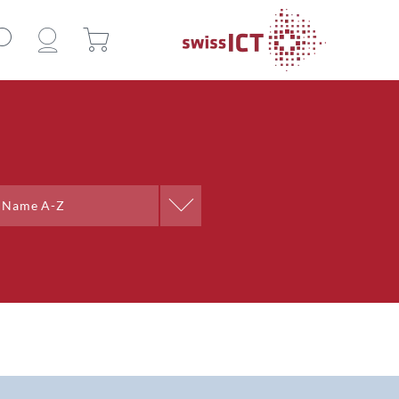
Sortieren nach
Name A-Z
Name A-Z
Name Z-A
Ort A-Z
Ort Z-A