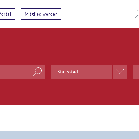
Portal
Mitglied werden
Ort
Stansstad
Aarau
Aarberg
Aarburg
Adliswil
Aegerten
Altdorf UR
Altendorf
Altstätten SG