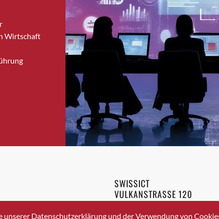
Bronschhofen
r
Brugg
n Wirtschaft
Brugg AG
Brütten
Führung
Bubendorf
Bubikon
Buchs (SG)
Burgdorf
Bäretswil
Bülach
Cazis
Cham
Chur
SWISSICT
Crissier
VULKANSTRASSE 120
Davos Platz
8048 ZURICH
3 336 40 20
Davos Platz 1
e unserer Datenschutzerklärung und der Verwendung von Cookies 