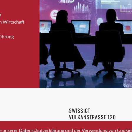
Bronschhofen
r
Brugg
n Wirtschaft
Brugg AG
Brütten
Führung
Bubendorf
Bubikon
Buchs (SG)
Burgdorf
Bäretswil
Bülach
Cazis
Cham
Chur
SWISSICT
Crissier
VULKANSTRASSE 120
Davos Platz
8048 ZURICH
3 336 40 20
Davos Platz 1
e unserer Datenschutzerklärung und der Verwendung von Cookies 