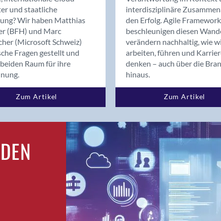
Bern
er und staatliche
interdisziplinäre Zusammen
Bern - Liebefeld
rung? Wir haben Matthias
den Erfolg. Agile Framework
er (BFH) und Marc
beschleunigen diesen Wand
Bern 15
cher (Microsoft Schweiz)
verändern nachhaltig, wie w
Bern 22
sche Fragen gestellt und
arbeiten, führen und Karrie
Bern 65
beiden Raum für ihre
denken – auch über die Bra
Bern 9
dnung.
hinaus.
Bern-Zollikofen
Zum Artikel
Zum Artikel
Biel/Bienne
Binningen
Birsfelden
Bolligen
RDEN
Bonaduz
Bonstetten
Bottighofen
Bremgarten bei Bern
Brig
Brig-Glis