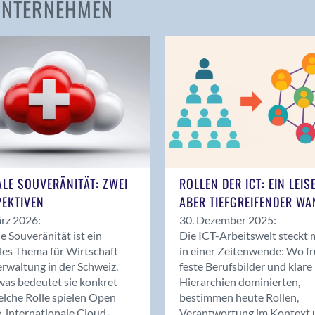
 UNTERNEHMEN
Amden
Andelfingen
Anwil
Appenzell
Au SG
Baar
Baden
Balsthal
Balzers
ALE SOUVERÄNITÄT: ZWEI
ROLLEN DER ICT: EIN LEIS
Basel
EKTIVEN
ABER TIEFGREIFENDER WA
Bassersdorf
rz 2026:
30. Dezember 2025:
Belp
le Souveränität ist ein
Die ICT-Arbeitswelt steckt 
Bendern
les Thema für Wirtschaft
in einer Zeitenwende: Wo f
Benken (SG)
rwaltung in der Schweiz.
feste Berufsbilder und klare
as bedeutet sie konkret
Hierarchien dominierten,
Bergdietikon
lche Rolle spielen Open
bestimmen heute Rollen,
Berlin
, internationale Cloud-
Verantwortung im Kontext 