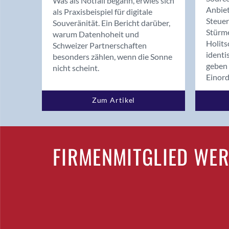
Was als Notfall begann, erwies sich
Anbiet
als Praxisbeispiel für digitale
Steue
Souveränität. Ein Bericht darüber,
Stürm
warum Datenhoheit und
Holits
Schweizer Partnerschaften
identi
besonders zählen, wenn die Sonne
geben 
nicht scheint.
Einor
Zum Artikel
FIRMENMITGLIED WE