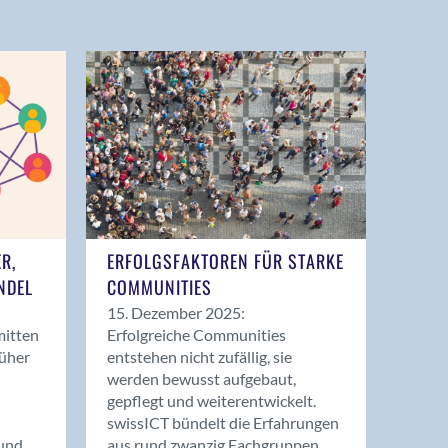
ER,
ERFOLGSFAKTOREN FÜR STARKE
NDEL
COMMUNITIES
15. Dezember 2025:
mitten
Erfolgreiche Communities
rüher
entstehen nicht zufällig, sie
werden bewusst aufgebaut,
gepflegt und weiterentwickelt.
swissICT bündelt die Erfahrungen
und
aus rund zwanzig Fachgruppen.