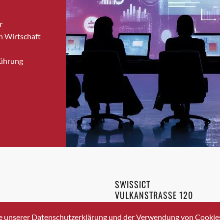
Bronschhofen
r
Brugg
n Wirtschaft
Brugg AG
Brütten
Führung
Bubendorf
Bubikon
Buchs (SG)
Burgdorf
Bäretswil
Bülach
Cazis
Cham
Chur
SWISSICT
Crissier
VULKANSTRASSE 120
Davos Platz
8048 ZURICH
3 336 40 20
Davos Platz 1
e unserer Datenschutzerklärung und der Verwendung von Cookies 