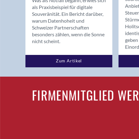
Was als Notfall begann, erwies sich
Anbiet
als Praxisbeispiel für digitale
Steue
Souveränität. Ein Bericht darüber,
Stürm
warum Datenhoheit und
Holits
Schweizer Partnerschaften
identi
besonders zählen, wenn die Sonne
geben 
nicht scheint.
Einor
Zum Artikel
FIRMENMITGLIED WE