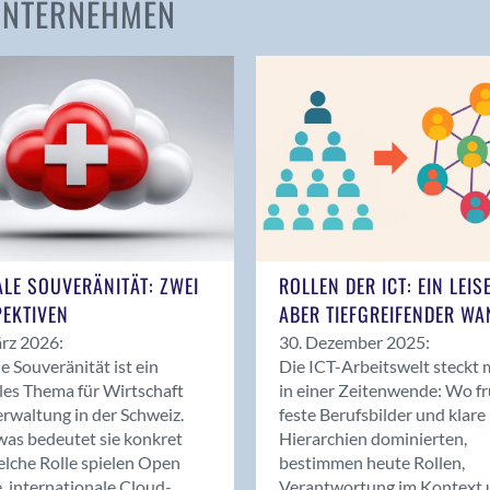
 UNTERNEHMEN
Amden
Andelfingen
Anwil
Appenzell
Au SG
Baar
Baden
Balsthal
Balzers
ALE SOUVERÄNITÄT: ZWEI
ROLLEN DER ICT: EIN LEIS
Basel
EKTIVEN
ABER TIEFGREIFENDER WA
Bassersdorf
rz 2026:
30. Dezember 2025:
Belp
le Souveränität ist ein
Die ICT-Arbeitswelt steckt 
Bendern
les Thema für Wirtschaft
in einer Zeitenwende: Wo f
Benken (SG)
rwaltung in der Schweiz.
feste Berufsbilder und klare
as bedeutet sie konkret
Hierarchien dominierten,
Bergdietikon
lche Rolle spielen Open
bestimmen heute Rollen,
Berlin
, internationale Cloud-
Verantwortung im Kontext 