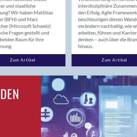
Bern
er und staatliche
interdisziplinäre Zusammen
Bern - Liebefeld
rung? Wir haben Matthias
den Erfolg. Agile Framework
er (BFH) und Marc
beschleunigen diesen Wand
Bern 15
cher (Microsoft Schweiz)
verändern nachhaltig, wie w
Bern 22
sche Fragen gestellt und
arbeiten, führen und Karrie
Bern 65
beiden Raum für ihre
denken – auch über die Bra
Bern 9
dnung.
hinaus.
Bern-Zollikofen
Zum Artikel
Zum Artikel
Biel/Bienne
Binningen
Birsfelden
Bolligen
RDEN
Bonaduz
Bonstetten
Bottighofen
Bremgarten bei Bern
Brig
Brig-Glis