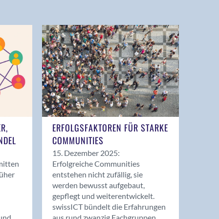
ER,
ERFOLGSFAKTOREN FÜR STARKE
NDEL
COMMUNITIES
15. Dezember 2025:
mitten
Erfolgreiche Communities
rüher
entstehen nicht zufällig, sie
werden bewusst aufgebaut,
gepflegt und weiterentwickelt.
swissICT bündelt die Erfahrungen
und
aus rund zwanzig Fachgruppen.