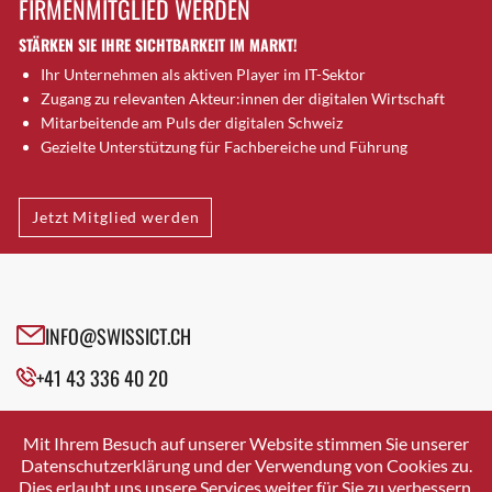
FIRMENMITGLIED WERDEN
Brugg AG
STÄRKEN SIE IHRE SICHTBARKEIT IM MARKT!
Brütten
Ihr Unternehmen als aktiven Player im IT-Sektor
Bubendorf
Zugang zu relevanten Akteur:innen der digitalen Wirtschaft
Bubikon
Mitarbeitende am Puls der digitalen Schweiz
Buchs (SG)
Gezielte Unterstützung für Fachbereiche und Führung
Burgdorf
Bäretswil
Jetzt Mitglied werden
Bülach
Cazis
Cham
Chur
INFO@SWISSICT.CH
Crissier
+41 43 336 40 20
Davos Platz
Davos Platz 1
SWISSICT
VULKANSTRASSE 120
Dierikon
Mit Ihrem Besuch auf unserer Website stimmen Sie unserer
8048 ZURICH
Datenschutzerklärung und der Verwendung von Cookies zu.
Dietikon
Dies erlaubt uns unsere Services weiter für Sie zu verbessern.