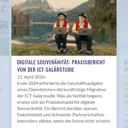
Anwil
Appenzell
Au SG
Baar
Baden
Balsthal
Balzers
Basel
DIGITALE SOUVERÄNITÄT: PRAXISBERICHT
D
VON DER ICT-SALÄRSTUDIE
P
Bassersdorf
Belp
21. April 2026:
3
Ende 2024 erforderte die Geschäftsaufgabe
D
Bendern
gt
eines Dienstleisters die kurzfristige Migration
f
Benken (SG)
der ICT-Salärstudie. Was als Notfall begann,
D
Bergdietikon
erwies sich als Praxisbeispiel für digitale
R
Berlin
Souveränität. Ein Bericht darüber, warum
C
Datenhoheit und Schweizer Partnerschaften
h
Bern
besonders zählen, wenn die Sonne nicht scheint.
H
Bern - Liebefeld
F