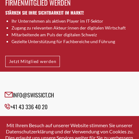
FIRMENMITGLIED WERDEN
Brugg AG
STÄRKEN SIE IHRE SICHTBARKEIT IM MARKT!
Brütten
Ihr Unternehmen als aktiven Player im IT-Sektor
Bubendorf
Zugang zu relevanten Akteur:innen der digitalen Wirtschaft
Bubikon
Mitarbeitende am Puls der digitalen Schweiz
Buchs (SG)
Gezielte Unterstützung für Fachbereiche und Führung
Burgdorf
Bäretswil
Jetzt Mitglied werden
Bülach
Cazis
Cham
Chur
INFO@SWISSICT.CH
Crissier
+41 43 336 40 20
Davos Platz
Davos Platz 1
SWISSICT
VULKANSTRASSE 120
Dierikon
Mit Ihrem Besuch auf unserer Website stimmen Sie unserer
8048 ZURICH
Datenschutzerklärung und der Verwendung von Cookies zu.
Dietikon
Dies erlaubt uns unsere Services weiter für Sie zu verbessern.