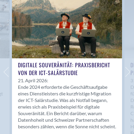
Anwil
Appenzell
Au SG
Baar
Baden
Balsthal
Balzers
Basel
DIGITALE SOUVERÄNITÄT: PRAXISBERICHT
D
VON DER ICT-SALÄRSTUDIE
P
Bassersdorf
Belp
21. April 2026:
3
Ende 2024 erforderte die Geschäftsaufgabe
D
Bendern
gt
eines Dienstleisters die kurzfristige Migration
f
Benken (SG)
der ICT-Salärstudie. Was als Notfall begann,
D
Bergdietikon
erwies sich als Praxisbeispiel für digitale
R
Berlin
Souveränität. Ein Bericht darüber, warum
C
Datenhoheit und Schweizer Partnerschaften
h
Bern
besonders zählen, wenn die Sonne nicht scheint.
H
Bern - Liebefeld
F