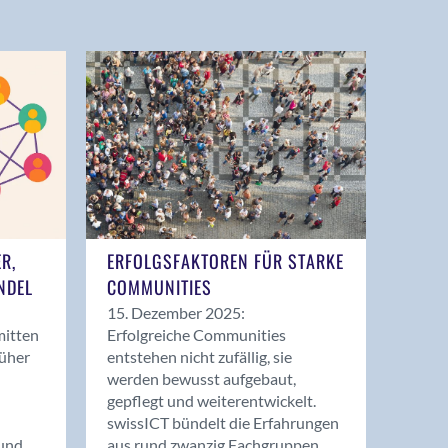
ER,
ERFOLGSFAKTOREN FÜR STARKE
NDEL
COMMUNITIES
15. Dezember 2025:
mitten
Erfolgreiche Communities
rüher
entstehen nicht zufällig, sie
werden bewusst aufgebaut,
gepflegt und weiterentwickelt.
swissICT bündelt die Erfahrungen
und
aus rund zwanzig Fachgruppen.