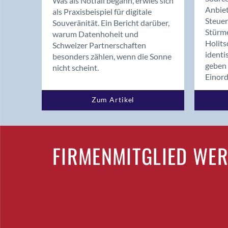
Was als Notfall begann, erwies sich
Anbiet
als Praxisbeispiel für digitale
Steue
Souveränität. Ein Bericht darüber,
Stürm
warum Datenhoheit und
Holits
Schweizer Partnerschaften
identi
besonders zählen, wenn die Sonne
geben 
nicht scheint.
Einor
Zum Artikel
FIRMENMITGLIED WE