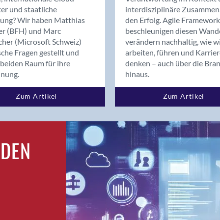
Bern
er und staatliche
interdisziplinäre Zusammen
Bern - Liebefeld
rung? Wir haben Matthias
den Erfolg. Agile Framework
er (BFH) und Marc
beschleunigen diesen Wand
Bern 15
cher (Microsoft Schweiz)
verändern nachhaltig, wie w
Bern 22
sche Fragen gestellt und
arbeiten, führen und Karrie
Bern 65
beiden Raum für ihre
denken – auch über die Bra
Bern 9
dnung.
hinaus.
Bern-Zollikofen
Zum Artikel
Zum Artikel
Biel/Bienne
Binningen
Birsfelden
Bolligen
RDEN
Bonaduz
Bonstetten
Bottighofen
Bremgarten bei Bern
Brig
Brig-Glis