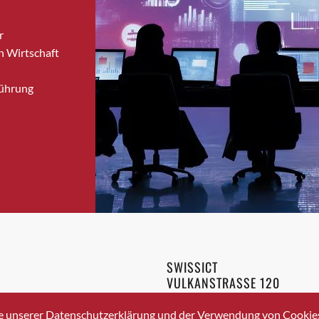
Bronschhofen
r
Brugg
n Wirtschaft
Brugg AG
Brütten
Führung
Bubendorf
Bubikon
Buchs (SG)
Burgdorf
Bäretswil
Bülach
Cazis
Cham
Chur
SWISSICT
Crissier
VULKANSTRASSE 120
Davos Platz
8048 ZURICH
3 336 40 20
Davos Platz 1
e unserer Datenschutzerklärung und der Verwendung von Cookies 