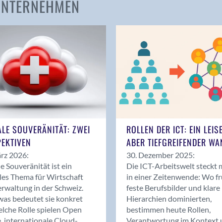
 UNTERNEHMEN
Amden
Andelfingen
Anwil
Appenzell
Au SG
Baar
Baden
Balsthal
Balzers
ALE SOUVERÄNITÄT: ZWEI
ROLLEN DER ICT: EIN LEIS
Basel
EKTIVEN
ABER TIEFGREIFENDER WA
Bassersdorf
rz 2026:
30. Dezember 2025:
Belp
le Souveränität ist ein
Die ICT-Arbeitswelt steckt 
Bendern
les Thema für Wirtschaft
in einer Zeitenwende: Wo f
Benken (SG)
rwaltung in der Schweiz.
feste Berufsbilder und klare
as bedeutet sie konkret
Hierarchien dominierten,
Bergdietikon
lche Rolle spielen Open
bestimmen heute Rollen,
Berlin
, internationale Cloud-
Verantwortung im Kontext 