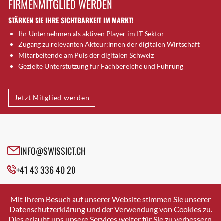
FIRMENMITGLIED WERDEN
Brugg AG
STÄRKEN SIE IHRE SICHTBARKEIT IM MARKT!
Brütten
Ihr Unternehmen als aktiven Player im IT-Sektor
Bubendorf
Zugang zu relevanten Akteur:innen der digitalen Wirtschaft
Bubikon
Mitarbeitende am Puls der digitalen Schweiz
Buchs (SG)
Gezielte Unterstützung für Fachbereiche und Führung
Burgdorf
Bäretswil
Jetzt Mitglied werden
Bülach
Cazis
Cham
Chur
INFO@SWISSICT.CH
Crissier
+41 43 336 40 20
Davos Platz
Davos Platz 1
SWISSICT
VULKANSTRASSE 120
Dierikon
Mit Ihrem Besuch auf unserer Website stimmen Sie unserer
8048 ZURICH
Datenschutzerklärung und der Verwendung von Cookies zu.
Dietikon
Dies erlaubt uns unsere Services weiter für Sie zu verbessern.