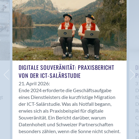
Anwil
Appenzell
Au SG
Baar
Baden
Balsthal
Balzers
Basel
DIGITALE SOUVERÄNITÄT: PRAXISBERICHT
D
VON DER ICT-SALÄRSTUDIE
P
Bassersdorf
Belp
21. April 2026:
3
Ende 2024 erforderte die Geschäftsaufgabe
D
Bendern
gt
eines Dienstleisters die kurzfristige Migration
f
Benken (SG)
der ICT-Salärstudie. Was als Notfall begann,
D
Bergdietikon
erwies sich als Praxisbeispiel für digitale
R
Berlin
Souveränität. Ein Bericht darüber, warum
C
Datenhoheit und Schweizer Partnerschaften
h
Bern
besonders zählen, wenn die Sonne nicht scheint.
H
Bern - Liebefeld
F