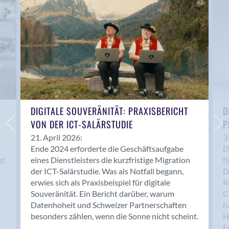
Anwil
Appenzell
Au SG
Baar
Baden
Balsthal
Balzers
Basel
DIGITALE SOUVERÄNITÄT: PRAXISBERICHT
D
VON DER ICT-SALÄRSTUDIE
P
Bassersdorf
Belp
21. April 2026:
3
Ende 2024 erforderte die Geschäftsaufgabe
D
Bendern
gt
eines Dienstleisters die kurzfristige Migration
f
Benken (SG)
der ICT-Salärstudie. Was als Notfall begann,
D
Bergdietikon
erwies sich als Praxisbeispiel für digitale
R
Berlin
Souveränität. Ein Bericht darüber, warum
C
Datenhoheit und Schweizer Partnerschaften
h
Bern
besonders zählen, wenn die Sonne nicht scheint.
H
Bern - Liebefeld
F