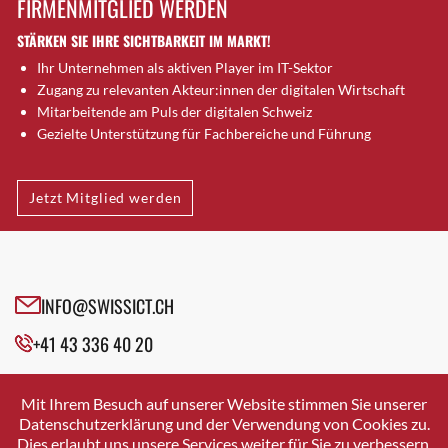
FIRMENMITGLIED WERDEN
Brugg AG
STÄRKEN SIE IHRE SICHTBARKEIT IM MARKT!
Brütten
Ihr Unternehmen als aktiven Player im IT-Sektor
Bubendorf
Zugang zu relevanten Akteur:innen der digitalen Wirtschaft
Bubikon
Mitarbeitende am Puls der digitalen Schweiz
Buchs (SG)
Gezielte Unterstützung für Fachbereiche und Führung
Burgdorf
Bäretswil
Jetzt Mitglied werden
Bülach
Cazis
Cham
Chur
INFO@SWISSICT.CH
Crissier
+41 43 336 40 20
Davos Platz
Davos Platz 1
SWISSICT
VULKANSTRASSE 120
Dierikon
Mit Ihrem Besuch auf unserer Website stimmen Sie unserer
8048 ZURICH
Datenschutzerklärung und der Verwendung von Cookies zu.
Dietikon
Dies erlaubt uns unsere Services weiter für Sie zu verbessern.