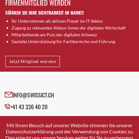
FIRMENMITGLIED WERDEN
Brugg AG
STÄRKEN SIE IHRE SICHTBARKEIT IM MARKT!
Brütten
Ihr Unternehmen als aktiven Player im IT-Sektor
Bubendorf
Zugang zu relevanten Akteur:innen der digitalen Wirtschaft
Bubikon
Mitarbeitende am Puls der digitalen Schweiz
Buchs (SG)
Gezielte Unterstützung für Fachbereiche und Führung
Burgdorf
Bäretswil
Jetzt Mitglied werden
Bülach
Cazis
Cham
Chur
INFO@SWISSICT.CH
Crissier
+41 43 336 40 20
Davos Platz
Davos Platz 1
SWISSICT
VULKANSTRASSE 120
Dierikon
Mit Ihrem Besuch auf unserer Website stimmen Sie unserer
8048 ZURICH
Datenschutzerklärung und der Verwendung von Cookies zu.
Dietikon
Dies erlaubt uns unsere Services weiter für Sie zu verbessern.