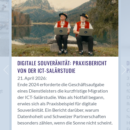
Anwil
Appenzell
Au SG
Baar
Baden
Balsthal
Balzers
Basel
DIGITALE SOUVERÄNITÄT: PRAXISBERICHT
D
VON DER ICT-SALÄRSTUDIE
P
Bassersdorf
Belp
21. April 2026:
3
Ende 2024 erforderte die Geschäftsaufgabe
D
Bendern
gt
eines Dienstleisters die kurzfristige Migration
f
Benken (SG)
der ICT-Salärstudie. Was als Notfall begann,
D
Bergdietikon
erwies sich als Praxisbeispiel für digitale
R
Berlin
Souveränität. Ein Bericht darüber, warum
C
Datenhoheit und Schweizer Partnerschaften
h
Bern
besonders zählen, wenn die Sonne nicht scheint.
H
Bern - Liebefeld
F