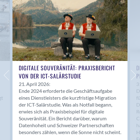
Anwil
Appenzell
Au SG
Baar
Baden
Balsthal
Balzers
Basel
DIGITALE SOUVERÄNITÄT: PRAXISBERICHT
D
VON DER ICT-SALÄRSTUDIE
P
Bassersdorf
Belp
21. April 2026:
3
Ende 2024 erforderte die Geschäftsaufgabe
D
Bendern
gt
eines Dienstleisters die kurzfristige Migration
f
Benken (SG)
der ICT-Salärstudie. Was als Notfall begann,
D
Bergdietikon
erwies sich als Praxisbeispiel für digitale
R
Berlin
Souveränität. Ein Bericht darüber, warum
C
Datenhoheit und Schweizer Partnerschaften
h
Bern
besonders zählen, wenn die Sonne nicht scheint.
H
Bern - Liebefeld
F