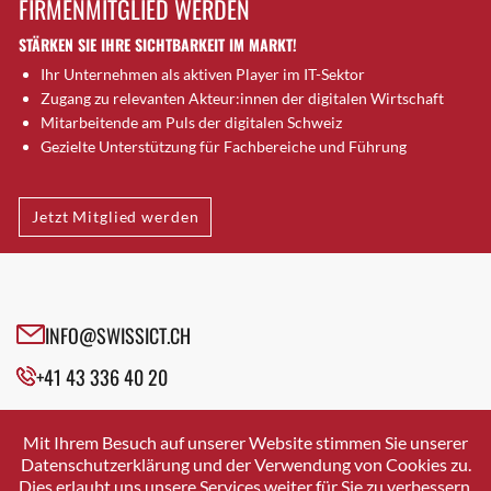
FIRMENMITGLIED WERDEN
Brugg AG
STÄRKEN SIE IHRE SICHTBARKEIT IM MARKT!
Brütten
Ihr Unternehmen als aktiven Player im IT-Sektor
Bubendorf
Zugang zu relevanten Akteur:innen der digitalen Wirtschaft
Bubikon
Mitarbeitende am Puls der digitalen Schweiz
Buchs (SG)
Gezielte Unterstützung für Fachbereiche und Führung
Burgdorf
Bäretswil
Jetzt Mitglied werden
Bülach
Cazis
Cham
Chur
INFO@SWISSICT.CH
Crissier
+41 43 336 40 20
Davos Platz
Davos Platz 1
SWISSICT
VULKANSTRASSE 120
Dierikon
Mit Ihrem Besuch auf unserer Website stimmen Sie unserer
8048 ZURICH
Datenschutzerklärung und der Verwendung von Cookies zu.
Dietikon
Dies erlaubt uns unsere Services weiter für Sie zu verbessern.