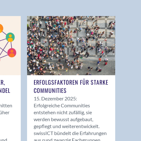
ER,
ERFOLGSFAKTOREN FÜR STARKE
NDEL
COMMUNITIES
15. Dezember 2025:
mitten
Erfolgreiche Communities
rüher
entstehen nicht zufällig, sie
werden bewusst aufgebaut,
gepflegt und weiterentwickelt.
swissICT bündelt die Erfahrungen
und
aus rund zwanzig Fachgruppen.