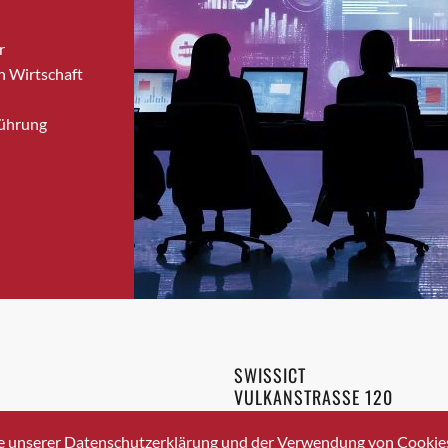
Bronschhofen
r
Brugg
n Wirtschaft
Brugg AG
Brütten
Führung
Bubendorf
Bubikon
Buchs (SG)
Burgdorf
Bäretswil
Bülach
Cazis
Cham
Chur
SWISSICT
Crissier
VULKANSTRASSE 120
Davos Platz
8048 ZURICH
3 336 40 20
Davos Platz 1
e unserer Datenschutzerklärung und der Verwendung von Cookies 