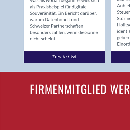
Was als Notfall begann, erwies sich
Anbiet
als Praxisbeispiel für digitale
Steue
Souveränität. Ein Bericht darüber,
Stürm
warum Datenhoheit und
Holits
Schweizer Partnerschaften
identi
besonders zählen, wenn die Sonne
geben 
nicht scheint.
Einor
Zum Artikel
FIRMENMITGLIED WE