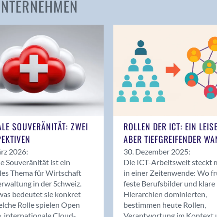
 UNTERNEHMEN
Amden
Andelfingen
Anwil
Appenzell
Au SG
Baar
Baden
Balsthal
Balzers
ALE SOUVERÄNITÄT: ZWEI
ROLLEN DER ICT: EIN LEIS
Basel
EKTIVEN
ABER TIEFGREIFENDER WA
Bassersdorf
rz 2026:
30. Dezember 2025:
Belp
le Souveränität ist ein
Die ICT-Arbeitswelt steckt 
Bendern
les Thema für Wirtschaft
in einer Zeitenwende: Wo f
Benken (SG)
rwaltung in der Schweiz.
feste Berufsbilder und klare
as bedeutet sie konkret
Hierarchien dominierten,
Bergdietikon
lche Rolle spielen Open
bestimmen heute Rollen,
Berlin
, internationale Cloud-
Verantwortung im Kontext 