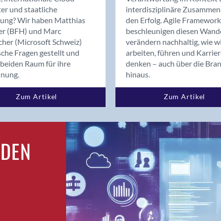
Bern
er und staatliche
interdisziplinäre Zusammen
Bern - Liebefeld
rung? Wir haben Matthias
den Erfolg. Agile Framework
er (BFH) und Marc
beschleunigen diesen Wand
Bern 15
cher (Microsoft Schweiz)
verändern nachhaltig, wie w
Bern 22
sche Fragen gestellt und
arbeiten, führen und Karrie
Bern 65
beiden Raum für ihre
denken – auch über die Bra
Bern 9
dnung.
hinaus.
Bern-Zollikofen
Zum Artikel
Zum Artikel
Biel/Bienne
Binningen
Birsfelden
Bolligen
RDEN
Bonaduz
Bonstetten
Bottighofen
Bremgarten bei Bern
Brig
Brig-Glis