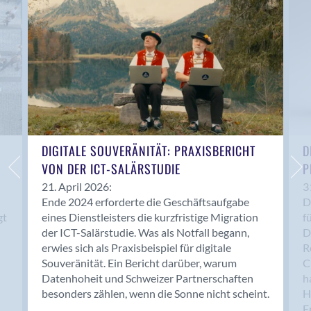
Anwil
Appenzell
Au SG
Baar
Baden
Balsthal
Balzers
Basel
DIGITALE SOUVERÄNITÄT: PRAXISBERICHT
D
VON DER ICT-SALÄRSTUDIE
P
Bassersdorf
Belp
21. April 2026:
3
Ende 2024 erforderte die Geschäftsaufgabe
D
Bendern
gt
eines Dienstleisters die kurzfristige Migration
f
Benken (SG)
der ICT-Salärstudie. Was als Notfall begann,
D
Bergdietikon
erwies sich als Praxisbeispiel für digitale
R
Berlin
Souveränität. Ein Bericht darüber, warum
C
Datenhoheit und Schweizer Partnerschaften
h
Bern
besonders zählen, wenn die Sonne nicht scheint.
H
Bern - Liebefeld
F