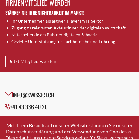
FIRMENMITGLIED WERDEN
Brütten
STÄRKEN SIE IHRE SICHTBARKEIT IM MARKT!
Bubendorf
Ihr Unternehmen als aktiven Player im IT-Sektor
Bubikon
Zugang zu relevanten Akteur:innen der digitalen Wirtschaft
Buchs (SG)
Mitarbeitende am Puls der digitalen Schweiz
Burgdorf
Gezielte Unterstützung für Fachbereiche und Führung
Bäretswil
Bülach
Jetzt Mitglied werden
Cazis
Cham
Chur
Crissier
INFO@SWISSICT.CH
Davos Platz
+41 43 336 40 20
Davos Platz 1
Dierikon
SWISSICT
VULKANSTRASSE 120
Dietikon
Mit Ihrem Besuch auf unserer Website stimmen Sie unserer
8048 ZURICH
Datenschutzerklärung und der Verwendung von Cookies zu.
Dietlikon
Dies erlaubt uns unsere Services weiter für Sie zu verbessern.