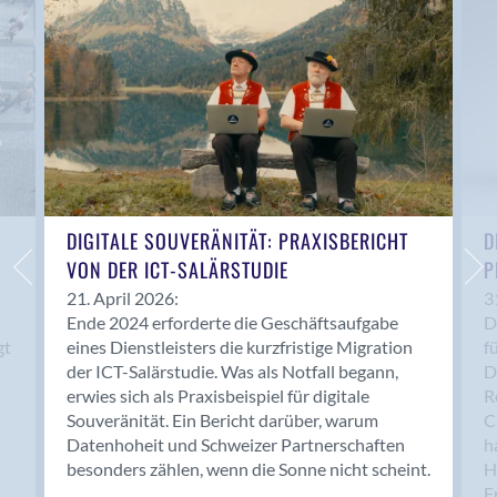
Anwil
Appenzell
Au SG
Baar
Baden
Balsthal
Balzers
Basel
DIGITALE SOUVERÄNITÄT: PRAXISBERICHT
D
VON DER ICT-SALÄRSTUDIE
P
Bassersdorf
Belp
21. April 2026:
3
Ende 2024 erforderte die Geschäftsaufgabe
D
Bendern
gt
eines Dienstleisters die kurzfristige Migration
f
Benken (SG)
der ICT-Salärstudie. Was als Notfall begann,
D
Bergdietikon
erwies sich als Praxisbeispiel für digitale
R
Berlin
Souveränität. Ein Bericht darüber, warum
C
Datenhoheit und Schweizer Partnerschaften
h
Bern
besonders zählen, wenn die Sonne nicht scheint.
H
Bern - Liebefeld
F