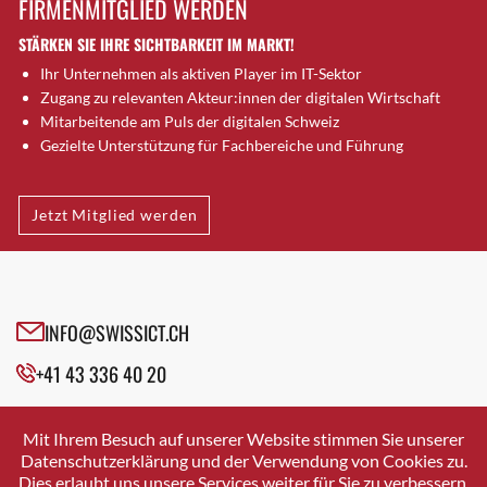
FIRMENMITGLIED WERDEN
Brugg AG
STÄRKEN SIE IHRE SICHTBARKEIT IM MARKT!
Brütten
Ihr Unternehmen als aktiven Player im IT-Sektor
Bubendorf
Zugang zu relevanten Akteur:innen der digitalen Wirtschaft
Bubikon
Mitarbeitende am Puls der digitalen Schweiz
Buchs (SG)
Gezielte Unterstützung für Fachbereiche und Führung
Burgdorf
Bäretswil
Jetzt Mitglied werden
Bülach
Cazis
Cham
Chur
INFO@SWISSICT.CH
Crissier
+41 43 336 40 20
Davos Platz
Davos Platz 1
SWISSICT
VULKANSTRASSE 120
Dierikon
Mit Ihrem Besuch auf unserer Website stimmen Sie unserer
8048 ZURICH
Datenschutzerklärung und der Verwendung von Cookies zu.
Dietikon
Dies erlaubt uns unsere Services weiter für Sie zu verbessern.