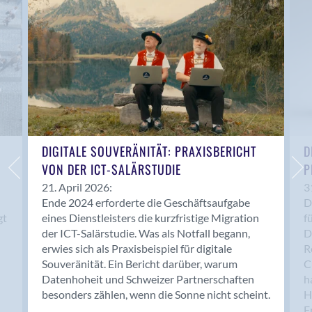
Anwil
Appenzell
Au SG
Baar
Baden
Balsthal
Balzers
Basel
DIGITALE SOUVERÄNITÄT: PRAXISBERICHT
D
VON DER ICT-SALÄRSTUDIE
P
Bassersdorf
Belp
21. April 2026:
3
Ende 2024 erforderte die Geschäftsaufgabe
D
Bendern
gt
eines Dienstleisters die kurzfristige Migration
f
Benken (SG)
der ICT-Salärstudie. Was als Notfall begann,
D
Bergdietikon
erwies sich als Praxisbeispiel für digitale
R
Berlin
Souveränität. Ein Bericht darüber, warum
C
Datenhoheit und Schweizer Partnerschaften
h
Bern
besonders zählen, wenn die Sonne nicht scheint.
H
Bern - Liebefeld
F