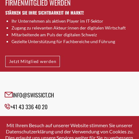
FIRMENMITGLIED WERDEN
Brütten
STÄRKEN SIE IHRE SICHTBARKEIT IM MARKT!
Bubendorf
Ihr Unternehmen als aktiven Player im IT-Sektor
Bubikon
Zugang zu relevanten Akteur:innen der digitalen Wirtschaft
Buchs (SG)
Mitarbeitende am Puls der digitalen Schweiz
Burgdorf
Gezielte Unterstützung für Fachbereiche und Führung
Bäretswil
Bülach
Jetzt Mitglied werden
Cazis
Cham
Chur
Crissier
INFO@SWISSICT.CH
Davos Platz
+41 43 336 40 20
Davos Platz 1
Dierikon
SWISSICT
VULKANSTRASSE 120
Dietikon
Mit Ihrem Besuch auf unserer Website stimmen Sie unserer
8048 ZURICH
Datenschutzerklärung und der Verwendung von Cookies zu.
Dietlikon
Dies erlaubt uns unsere Services weiter für Sie zu verbessern.