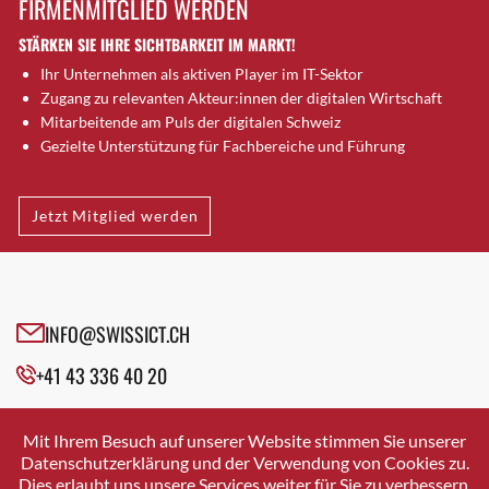
FIRMENMITGLIED WERDEN
Brugg AG
STÄRKEN SIE IHRE SICHTBARKEIT IM MARKT!
Brütten
Ihr Unternehmen als aktiven Player im IT-Sektor
Bubendorf
Zugang zu relevanten Akteur:innen der digitalen Wirtschaft
Bubikon
Mitarbeitende am Puls der digitalen Schweiz
Buchs (SG)
Gezielte Unterstützung für Fachbereiche und Führung
Burgdorf
Bäretswil
Jetzt Mitglied werden
Bülach
Cazis
Cham
Chur
INFO@SWISSICT.CH
Crissier
+41 43 336 40 20
Davos Platz
Davos Platz 1
SWISSICT
VULKANSTRASSE 120
Dierikon
Mit Ihrem Besuch auf unserer Website stimmen Sie unserer
8048 ZURICH
Datenschutzerklärung und der Verwendung von Cookies zu.
Dietikon
Dies erlaubt uns unsere Services weiter für Sie zu verbessern.