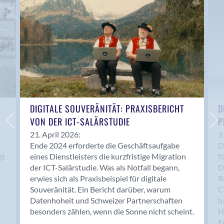
Anwil
Appenzell
Au SG
Baar
Baden
Balsthal
Balzers
Basel
DIGITALE SOUVERÄNITÄT: PRAXISBERICHT
D
VON DER ICT-SALÄRSTUDIE
P
Bassersdorf
Belp
21. April 2026:
3
Ende 2024 erforderte die Geschäftsaufgabe
D
Bendern
gt
eines Dienstleisters die kurzfristige Migration
f
Benken (SG)
der ICT-Salärstudie. Was als Notfall begann,
D
Bergdietikon
erwies sich als Praxisbeispiel für digitale
R
Berlin
Souveränität. Ein Bericht darüber, warum
C
Datenhoheit und Schweizer Partnerschaften
h
Bern
besonders zählen, wenn die Sonne nicht scheint.
H
Bern - Liebefeld
F