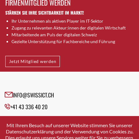
FIRMENMITGLIED WERDEN
Brugg AG
STÄRKEN SIE IHRE SICHTBARKEIT IM MARKT!
Brütten
Ihr Unternehmen als aktiven Player im IT-Sektor
Bubendorf
Zugang zu relevanten Akteur:innen der digitalen Wirtschaft
Bubikon
Mitarbeitende am Puls der digitalen Schweiz
Buchs (SG)
Gezielte Unterstützung für Fachbereiche und Führung
Burgdorf
Bäretswil
Jetzt Mitglied werden
Bülach
Cazis
Cham
Chur
INFO@SWISSICT.CH
Crissier
+41 43 336 40 20
Davos Platz
Davos Platz 1
SWISSICT
VULKANSTRASSE 120
Dierikon
Mit Ihrem Besuch auf unserer Website stimmen Sie unserer
8048 ZURICH
Datenschutzerklärung und der Verwendung von Cookies zu.
Dietikon
Dies erlaubt uns unsere Services weiter für Sie zu verbessern.