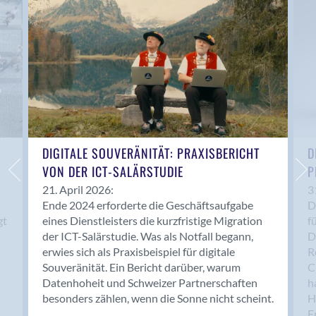
Anwil
Appenzell
Au SG
Baar
Baden
Balsthal
Balzers
Basel
DIGITALE SOUVERÄNITÄT: PRAXISBERICHT
D
VON DER ICT-SALÄRSTUDIE
P
Bassersdorf
Belp
21. April 2026:
3
Ende 2024 erforderte die Geschäftsaufgabe
D
Bendern
gt
eines Dienstleisters die kurzfristige Migration
f
Benken (SG)
der ICT-Salärstudie. Was als Notfall begann,
D
Bergdietikon
erwies sich als Praxisbeispiel für digitale
R
Berlin
Souveränität. Ein Bericht darüber, warum
C
Datenhoheit und Schweizer Partnerschaften
h
Bern
besonders zählen, wenn die Sonne nicht scheint.
H
Bern - Liebefeld
F