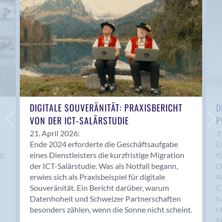
Anwil
Appenzell
Au SG
Baar
Baden
Balsthal
Balzers
Basel
DIGITALE SOUVERÄNITÄT: PRAXISBERICHT
D
VON DER ICT-SALÄRSTUDIE
P
Bassersdorf
Belp
21. April 2026:
3
Ende 2024 erforderte die Geschäftsaufgabe
D
Bendern
gt
eines Dienstleisters die kurzfristige Migration
f
Benken (SG)
der ICT-Salärstudie. Was als Notfall begann,
D
Bergdietikon
erwies sich als Praxisbeispiel für digitale
R
Berlin
Souveränität. Ein Bericht darüber, warum
C
Datenhoheit und Schweizer Partnerschaften
h
Bern
besonders zählen, wenn die Sonne nicht scheint.
H
Bern - Liebefeld
F