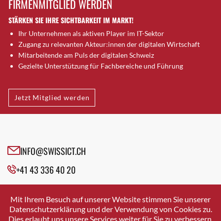
FIRMENMITGLIED WERDEN
Brugg AG
STÄRKEN SIE IHRE SICHTBARKEIT IM MARKT!
Brütten
Ihr Unternehmen als aktiven Player im IT-Sektor
Bubendorf
Zugang zu relevanten Akteur:innen der digitalen Wirtschaft
Bubikon
Mitarbeitende am Puls der digitalen Schweiz
Buchs (SG)
Gezielte Unterstützung für Fachbereiche und Führung
Burgdorf
Bäretswil
Jetzt Mitglied werden
Bülach
Cazis
Cham
Chur
INFO@SWISSICT.CH
Crissier
+41 43 336 40 20
Davos Platz
Davos Platz 1
SWISSICT
VULKANSTRASSE 120
Dierikon
Mit Ihrem Besuch auf unserer Website stimmen Sie unserer
8048 ZURICH
Datenschutzerklärung und der Verwendung von Cookies zu.
Dietikon
Dies erlaubt uns unsere Services weiter für Sie zu verbessern.