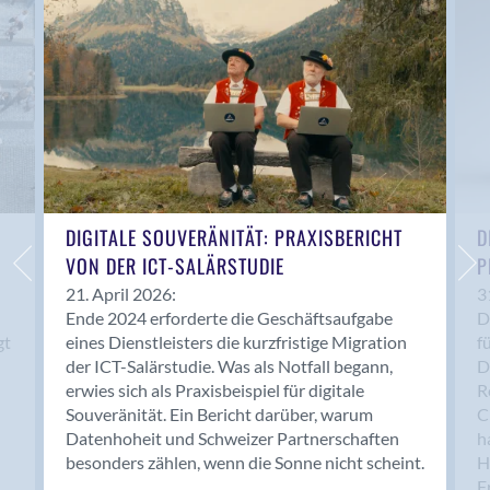
Anwil
Appenzell
Au SG
Baar
Baden
Balsthal
Balzers
Basel
DIGITALE SOUVERÄNITÄT: PRAXISBERICHT
D
VON DER ICT-SALÄRSTUDIE
P
Bassersdorf
Belp
21. April 2026:
3
Ende 2024 erforderte die Geschäftsaufgabe
D
Bendern
gt
eines Dienstleisters die kurzfristige Migration
f
Benken (SG)
der ICT-Salärstudie. Was als Notfall begann,
D
Bergdietikon
erwies sich als Praxisbeispiel für digitale
R
Berlin
Souveränität. Ein Bericht darüber, warum
C
Datenhoheit und Schweizer Partnerschaften
h
Bern
besonders zählen, wenn die Sonne nicht scheint.
H
Bern - Liebefeld
F