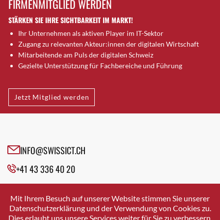
FIRMENMITGLIED WERDEN
Brütten
STÄRKEN SIE IHRE SICHTBARKEIT IM MARKT!
Bubendorf
Ihr Unternehmen als aktiven Player im IT-Sektor
Bubikon
Zugang zu relevanten Akteur:innen der digitalen Wirtschaft
Buchs (SG)
Mitarbeitende am Puls der digitalen Schweiz
Burgdorf
Gezielte Unterstützung für Fachbereiche und Führung
Bäretswil
Bülach
Jetzt Mitglied werden
Cazis
Cham
Chur
Crissier
INFO@SWISSICT.CH
Davos Platz
+41 43 336 40 20
Davos Platz 1
Dierikon
SWISSICT
VULKANSTRASSE 120
Dietikon
Mit Ihrem Besuch auf unserer Website stimmen Sie unserer
8048 ZURICH
Datenschutzerklärung und der Verwendung von Cookies zu.
Dietlikon
Dies erlaubt uns unsere Services weiter für Sie zu verbessern.