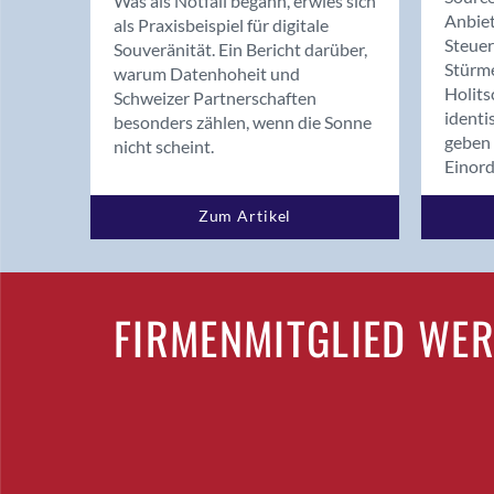
Was als Notfall begann, erwies sich
Anbiet
als Praxisbeispiel für digitale
Steue
Souveränität. Ein Bericht darüber,
Stürm
warum Datenhoheit und
Holits
Schweizer Partnerschaften
identi
besonders zählen, wenn die Sonne
geben 
nicht scheint.
Einor
Zum Artikel
FIRMENMITGLIED WE