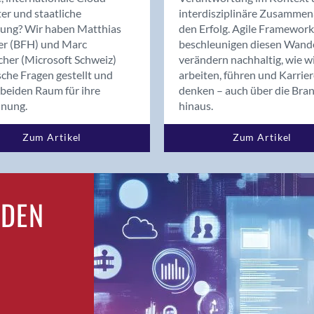
Bern
er und staatliche
interdisziplinäre Zusammen
Bern - Liebefeld
rung? Wir haben Matthias
den Erfolg. Agile Framework
er (BFH) und Marc
beschleunigen diesen Wand
Bern 15
cher (Microsoft Schweiz)
verändern nachhaltig, wie w
Bern 22
sche Fragen gestellt und
arbeiten, führen und Karrie
Bern 65
beiden Raum für ihre
denken – auch über die Bra
Bern 9
dnung.
hinaus.
Bern-Zollikofen
Zum Artikel
Zum Artikel
Biel/Bienne
Binningen
Bolligen
Bonaduz
RDEN
Bonstetten
Bottighofen
Bremgarten bei Bern
Brig
Brig-Glis
Bronschhofen