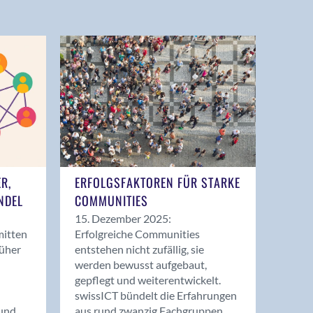
ER,
ERFOLGSFAKTOREN FÜR STARKE
NDEL
COMMUNITIES
15. Dezember 2025:
mitten
Erfolgreiche Communities
rüher
entstehen nicht zufällig, sie
werden bewusst aufgebaut,
gepflegt und weiterentwickelt.
swissICT bündelt die Erfahrungen
und
aus rund zwanzig Fachgruppen.