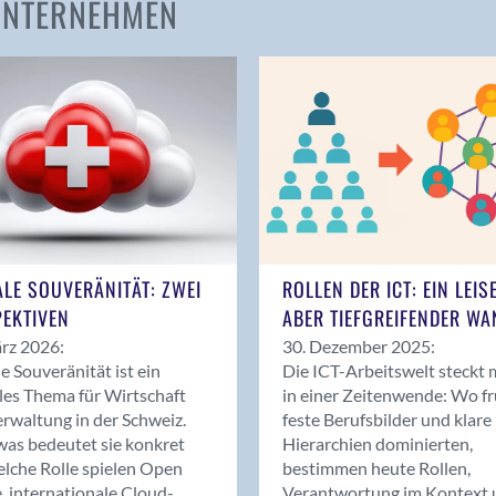
 UNTERNEHMEN
Amden
Andelfingen
Anwil
Appenzell
Au SG
Baar
Baden
Balsthal
Balzers
ALE SOUVERÄNITÄT: ZWEI
ROLLEN DER ICT: EIN LEIS
Basel
EKTIVEN
ABER TIEFGREIFENDER WA
Bassersdorf
rz 2026:
30. Dezember 2025:
Belp
le Souveränität ist ein
Die ICT-Arbeitswelt steckt 
Bendern
les Thema für Wirtschaft
in einer Zeitenwende: Wo f
Benken (SG)
rwaltung in der Schweiz.
feste Berufsbilder und klare
as bedeutet sie konkret
Hierarchien dominierten,
Bergdietikon
lche Rolle spielen Open
bestimmen heute Rollen,
Berlin
, internationale Cloud-
Verantwortung im Kontext 