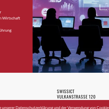
Brugg
r
Brugg AG
n Wirtschaft
Brütten
Bubendorf
Führung
Bubikon
Buchs (SG)
Burgdorf
Bäretswil
Bülach
Cazis
Cham
Chur
Crissier
SWISSICT
Davos Platz
VULKANSTRASSE 120
Davos Platz 1
8048 ZURICH
3 336 40 20
Dierikon
e unserer Datenschutzerklärung und der Verwendung von Cookies 