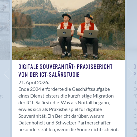
Anwil
Appenzell
Au SG
Baar
Baden
Balsthal
Balzers
Basel
DIGITALE SOUVERÄNITÄT: PRAXISBERICHT
D
VON DER ICT-SALÄRSTUDIE
P
Bassersdorf
Belp
21. April 2026:
3
Ende 2024 erforderte die Geschäftsaufgabe
D
Bendern
gt
eines Dienstleisters die kurzfristige Migration
f
Benken (SG)
der ICT-Salärstudie. Was als Notfall begann,
D
Bergdietikon
erwies sich als Praxisbeispiel für digitale
R
Berlin
Souveränität. Ein Bericht darüber, warum
C
Datenhoheit und Schweizer Partnerschaften
h
Bern
besonders zählen, wenn die Sonne nicht scheint.
H
Bern - Liebefeld
F