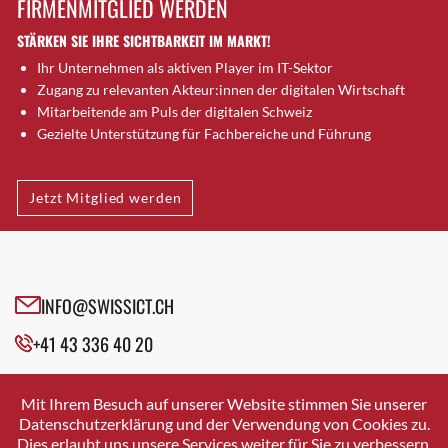
FIRMENMITGLIED WERDEN
Brugg AG
STÄRKEN SIE IHRE SICHTBARKEIT IM MARKT!
Brütten
Ihr Unternehmen als aktiven Player im IT-Sektor
Bubendorf
Zugang zu relevanten Akteur:innen der digitalen Wirtschaft
Bubikon
Mitarbeitende am Puls der digitalen Schweiz
Buchs (SG)
Gezielte Unterstützung für Fachbereiche und Führung
Burgdorf
Bäretswil
Jetzt Mitglied werden
Bülach
Cazis
Cham
Chur
INFO@SWISSICT.CH
Crissier
+41 43 336 40 20
Davos Platz
Davos Platz 1
SWISSICT
VULKANSTRASSE 120
Dierikon
Mit Ihrem Besuch auf unserer Website stimmen Sie unserer
8048 ZURICH
Datenschutzerklärung und der Verwendung von Cookies zu.
Dietikon
Dies erlaubt uns unsere Services weiter für Sie zu verbessern.