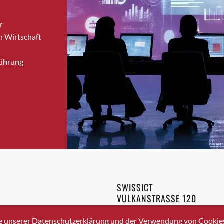
Bronschhofen
r
Brugg
n Wirtschaft
Brugg AG
Brütten
Führung
Bubendorf
Bubikon
Buchs (SG)
Burgdorf
Bäretswil
Bülach
Cazis
Cham
Chur
SWISSICT
Crissier
VULKANSTRASSE 120
Davos Platz
8048 ZURICH
3 336 40 20
Davos Platz 1
e unserer Datenschutzerklärung und der Verwendung von Cookies 