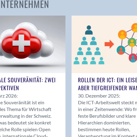
 UNTERNEHMEN
Amden
Andelfingen
Anwil
Appenzell
Au SG
Baar
Baden
Balsthal
Balzers
ALE SOUVERÄNITÄT: ZWEI
ROLLEN DER ICT: EIN LEIS
Basel
EKTIVEN
ABER TIEFGREIFENDER WA
Bassersdorf
rz 2026:
30. Dezember 2025:
Belp
le Souveränität ist ein
Die ICT-Arbeitswelt steckt 
Bendern
les Thema für Wirtschaft
in einer Zeitenwende: Wo f
Benken (SG)
rwaltung in der Schweiz.
feste Berufsbilder und klare
as bedeutet sie konkret
Hierarchien dominierten,
Bergdietikon
lche Rolle spielen Open
bestimmen heute Rollen,
Berlin
, internationale Cloud-
Verantwortung im Kontext 