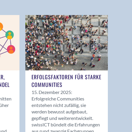
ER,
ERFOLGSFAKTOREN FÜR STARKE
NDEL
COMMUNITIES
15. Dezember 2025:
mitten
Erfolgreiche Communities
rüher
entstehen nicht zufällig, sie
werden bewusst aufgebaut,
gepflegt und weiterentwickelt.
swissICT bündelt die Erfahrungen
und
aus rund zwanzig Fachgruppen.