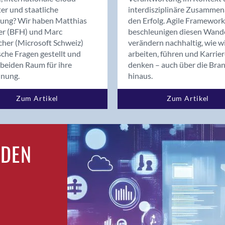
Bern
er und staatliche
interdisziplinäre Zusammen
Bern - Liebefeld
rung? Wir haben Matthias
den Erfolg. Agile Framework
er (BFH) und Marc
beschleunigen diesen Wand
Bern 15
cher (Microsoft Schweiz)
verändern nachhaltig, wie w
Bern 22
sche Fragen gestellt und
arbeiten, führen und Karrie
Bern 65
beiden Raum für ihre
denken – auch über die Bra
Bern 9
dnung.
hinaus.
Bern-Zollikofen
Zum Artikel
Zum Artikel
Biel/Bienne
Binningen
Birsfelden
Bolligen
RDEN
Bonaduz
Bonstetten
Bottighofen
Bremgarten bei Bern
Brig
Brig-Glis