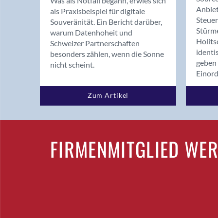
Was als Notfall begann, erwies sich
Anbiet
als Praxisbeispiel für digitale
Steue
Souveränität. Ein Bericht darüber,
Stürm
warum Datenhoheit und
Holits
Schweizer Partnerschaften
identi
besonders zählen, wenn die Sonne
geben 
nicht scheint.
Einor
Zum Artikel
FIRMENMITGLIED WE