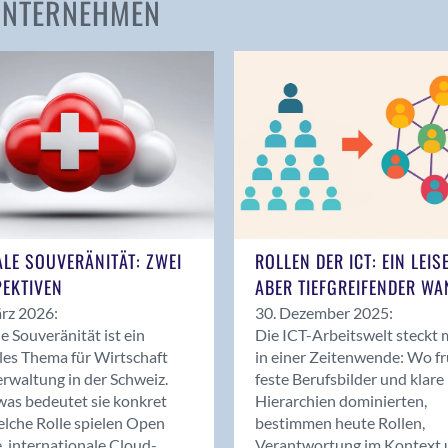
 UNTERNEHMEN
Amden
Andelfingen
Anwil
Appenzell
Au SG
Baar
Baden
Balsthal
Balzers
ALE SOUVERÄNITÄT: ZWEI
ROLLEN DER ICT: EIN LEIS
Basel
EKTIVEN
ABER TIEFGREIFENDER WA
Bassersdorf
rz 2026:
30. Dezember 2025:
Belp
le Souveränität ist ein
Die ICT-Arbeitswelt steckt 
Bendern
les Thema für Wirtschaft
in einer Zeitenwende: Wo f
Benken (SG)
rwaltung in der Schweiz.
feste Berufsbilder und klare
as bedeutet sie konkret
Hierarchien dominierten,
Bergdietikon
lche Rolle spielen Open
bestimmen heute Rollen,
Berlin
, internationale Cloud-
Verantwortung im Kontext 