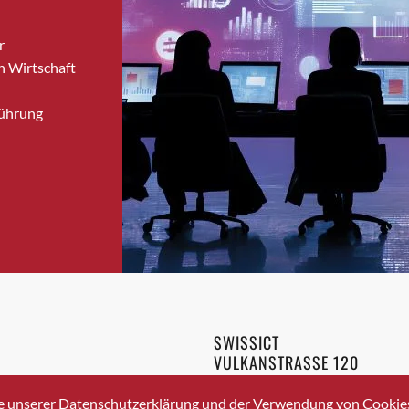
Bronschhofen
r
Brugg
n Wirtschaft
Brugg AG
Brütten
Führung
Bubendorf
Bubikon
Buchs (SG)
Burgdorf
Bäretswil
Bülach
Cazis
Cham
Chur
SWISSICT
Crissier
VULKANSTRASSE 120
Davos Platz
8048 ZURICH
3 336 40 20
Davos Platz 1
e unserer Datenschutzerklärung und der Verwendung von Cookies 