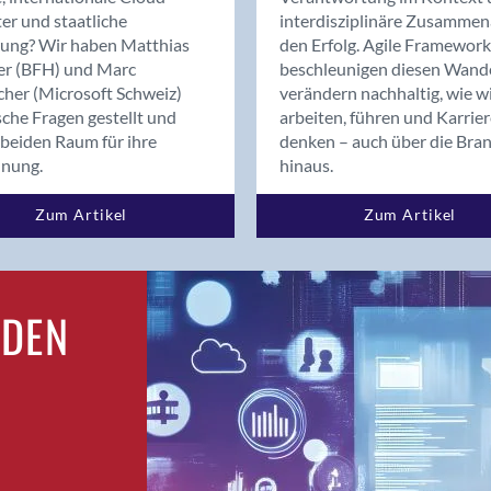
Bern
er und staatliche
interdisziplinäre Zusammen
Bern - Liebefeld
rung? Wir haben Matthias
den Erfolg. Agile Framework
er (BFH) und Marc
beschleunigen diesen Wand
Bern 15
cher (Microsoft Schweiz)
verändern nachhaltig, wie w
Bern 22
sche Fragen gestellt und
arbeiten, führen und Karrie
Bern 65
beiden Raum für ihre
denken – auch über die Bra
Bern 9
dnung.
hinaus.
Bern-Zollikofen
Zum Artikel
Zum Artikel
Biel/Bienne
Binningen
Birsfelden
Bolligen
RDEN
Bonaduz
Bonstetten
Bottighofen
Bremgarten bei Bern
Brig
Brig-Glis