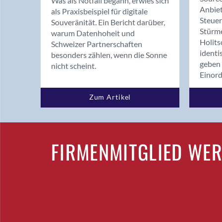
Was als Notfall begann, erwies sich
Anbiet
als Praxisbeispiel für digitale
Steue
Souveränität. Ein Bericht darüber,
Stürm
warum Datenhoheit und
Holits
Schweizer Partnerschaften
identi
besonders zählen, wenn die Sonne
geben 
nicht scheint.
Einor
Zum Artikel
FIRMENMITGLIED WE