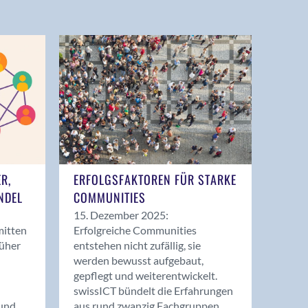
ER,
ERFOLGSFAKTOREN FÜR STARKE
NDEL
COMMUNITIES
15. Dezember 2025:
mitten
Erfolgreiche Communities
rüher
entstehen nicht zufällig, sie
werden bewusst aufgebaut,
gepflegt und weiterentwickelt.
swissICT bündelt die Erfahrungen
und
aus rund zwanzig Fachgruppen.