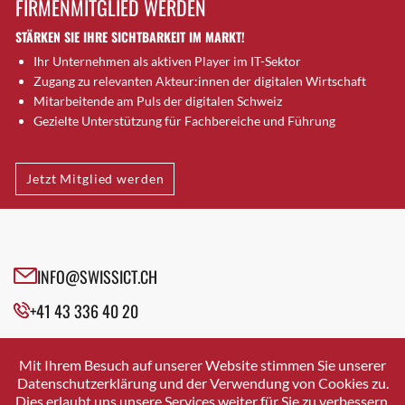
FIRMENMITGLIED WERDEN
Brütten
STÄRKEN SIE IHRE SICHTBARKEIT IM MARKT!
Bubendorf
Ihr Unternehmen als aktiven Player im IT-Sektor
Bubikon
Zugang zu relevanten Akteur:innen der digitalen Wirtschaft
Buchs (SG)
Mitarbeitende am Puls der digitalen Schweiz
Burgdorf
Gezielte Unterstützung für Fachbereiche und Führung
Bäretswil
Bülach
Jetzt Mitglied werden
Cazis
Cham
Chur
Crissier
INFO@SWISSICT.CH
Davos Platz
+41 43 336 40 20
Davos Platz 1
Dierikon
SWISSICT
VULKANSTRASSE 120
Dietikon
Mit Ihrem Besuch auf unserer Website stimmen Sie unserer
8048 ZURICH
Datenschutzerklärung und der Verwendung von Cookies zu.
Dietlikon
Dies erlaubt uns unsere Services weiter für Sie zu verbessern.