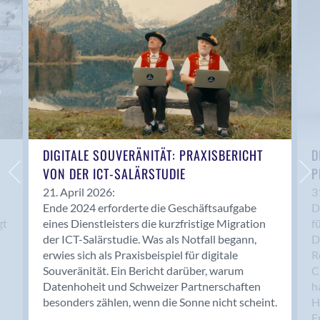
Anwil
Appenzell
Au SG
Baar
Baden
Balsthal
Balzers
Basel
DIGITALE SOUVERÄNITÄT: PRAXISBERICHT
D
VON DER ICT-SALÄRSTUDIE
P
Bassersdorf
Belp
21. April 2026:
3
Ende 2024 erforderte die Geschäftsaufgabe
D
Bendern
gt
eines Dienstleisters die kurzfristige Migration
f
Benken (SG)
der ICT-Salärstudie. Was als Notfall begann,
D
Bergdietikon
erwies sich als Praxisbeispiel für digitale
R
Berlin
Souveränität. Ein Bericht darüber, warum
C
Datenhoheit und Schweizer Partnerschaften
h
Bern
besonders zählen, wenn die Sonne nicht scheint.
H
Bern - Liebefeld
F