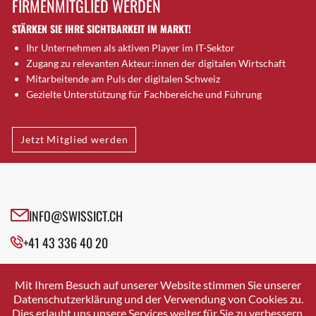
FIRMENMITGLIED WERDEN
Brugg AG
STÄRKEN SIE IHRE SICHTBARKEIT IM MARKT!
Brütten
Ihr Unternehmen als aktiven Player im IT-Sektor
Bubendorf
Zugang zu relevanten Akteur:innen der digitalen Wirtschaft
Bubikon
Mitarbeitende am Puls der digitalen Schweiz
Buchs (SG)
Gezielte Unterstützung für Fachbereiche und Führung
Burgdorf
Bäretswil
Jetzt Mitglied werden
Bülach
Cazis
Cham
Chur
INFO@SWISSICT.CH
Crissier
+41 43 336 40 20
Davos Platz
Davos Platz 1
SWISSICT
VULKANSTRASSE 120
Dierikon
Mit Ihrem Besuch auf unserer Website stimmen Sie unserer
8048 ZURICH
Datenschutzerklärung und der Verwendung von Cookies zu.
Dietikon
Dies erlaubt uns unsere Services weiter für Sie zu verbessern.