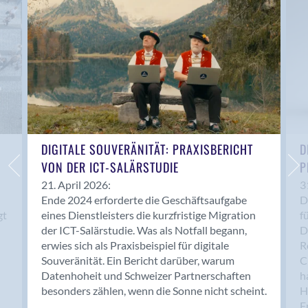
Anwil
Appenzell
Au SG
Baar
Baden
Balsthal
Balzers
Basel
DIGITALE SOUVERÄNITÄT: PRAXISBERICHT
D
VON DER ICT-SALÄRSTUDIE
P
Bassersdorf
Belp
21. April 2026:
3
Ende 2024 erforderte die Geschäftsaufgabe
D
Bendern
gt
eines Dienstleisters die kurzfristige Migration
f
Benken (SG)
der ICT-Salärstudie. Was als Notfall begann,
D
Bergdietikon
erwies sich als Praxisbeispiel für digitale
R
Berlin
Souveränität. Ein Bericht darüber, warum
C
Datenhoheit und Schweizer Partnerschaften
h
Bern
besonders zählen, wenn die Sonne nicht scheint.
H
Bern - Liebefeld
F