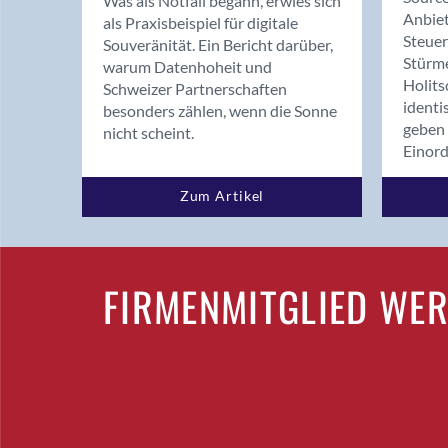
Was als Notfall begann, erwies sich
Anbiet
als Praxisbeispiel für digitale
Steue
Souveränität. Ein Bericht darüber,
Stürm
warum Datenhoheit und
Holits
Schweizer Partnerschaften
identi
besonders zählen, wenn die Sonne
geben 
nicht scheint.
Einor
Zum Artikel
FIRMENMITGLIED WE