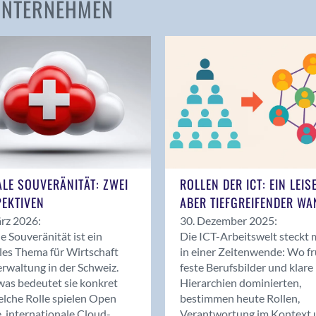
 UNTERNEHMEN
Amden
Andelfingen
Anwil
Appenzell
Au SG
Baar
Baden
Balsthal
Balzers
ALE SOUVERÄNITÄT: ZWEI
ROLLEN DER ICT: EIN LEIS
Basel
EKTIVEN
ABER TIEFGREIFENDER WA
Bassersdorf
rz 2026:
30. Dezember 2025:
Belp
le Souveränität ist ein
Die ICT-Arbeitswelt steckt 
Bendern
les Thema für Wirtschaft
in einer Zeitenwende: Wo f
Benken (SG)
rwaltung in der Schweiz.
feste Berufsbilder und klare
as bedeutet sie konkret
Hierarchien dominierten,
Bergdietikon
lche Rolle spielen Open
bestimmen heute Rollen,
Berlin
, internationale Cloud-
Verantwortung im Kontext 