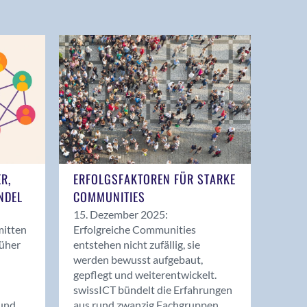
ER,
ERFOLGSFAKTOREN FÜR STARKE
NDEL
COMMUNITIES
15. Dezember 2025:
mitten
Erfolgreiche Communities
rüher
entstehen nicht zufällig, sie
werden bewusst aufgebaut,
gepflegt und weiterentwickelt.
swissICT bündelt die Erfahrungen
und
aus rund zwanzig Fachgruppen.