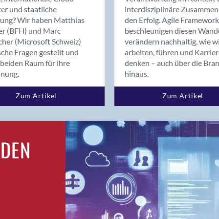
Bern
er und staatliche
interdisziplinäre Zusammen
Bern - Liebefeld
rung? Wir haben Matthias
den Erfolg. Agile Framework
er (BFH) und Marc
beschleunigen diesen Wand
Bern 15
cher (Microsoft Schweiz)
verändern nachhaltig, wie w
Bern 22
sche Fragen gestellt und
arbeiten, führen und Karrie
Bern 65
beiden Raum für ihre
denken – auch über die Bra
Bern 9
dnung.
hinaus.
Bern-Zollikofen
Zum Artikel
Zum Artikel
Biel/Bienne
Binningen
Bolligen
Bonaduz
RDEN
Bonstetten
Bottighofen
Bremgarten bei Bern
Brig
Brig-Glis
Bronschhofen