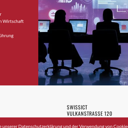
Brugg
r
Brugg AG
n Wirtschaft
Brütten
Bubendorf
Führung
Bubikon
Buchs (SG)
Burgdorf
Bäretswil
Bülach
Cazis
Cham
Chur
Crissier
SWISSICT
Davos Platz
VULKANSTRASSE 120
Davos Platz 1
8048 ZURICH
3 336 40 20
Dierikon
e unserer Datenschutzerklärung und der Verwendung von Cookies 