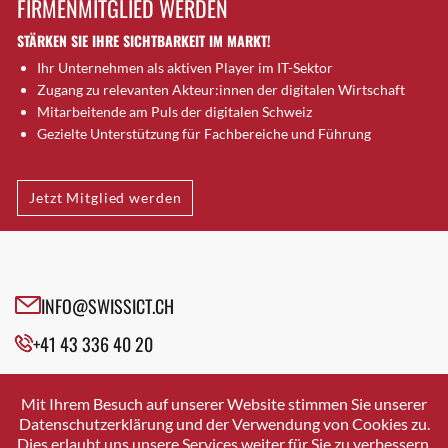
FIRMENMITGLIED WERDEN
Brugg AG
STÄRKEN SIE IHRE SICHTBARKEIT IM MARKT!
Brütten
Ihr Unternehmen als aktiven Player im IT-Sektor
Bubendorf
Zugang zu relevanten Akteur:innen der digitalen Wirtschaft
Bubikon
Mitarbeitende am Puls der digitalen Schweiz
Buchs (SG)
Gezielte Unterstützung für Fachbereiche und Führung
Burgdorf
Bäretswil
Jetzt Mitglied werden
Bülach
Cazis
Cham
Chur
INFO@SWISSICT.CH
Crissier
+41 43 336 40 20
Davos Platz
Davos Platz 1
SWISSICT
VULKANSTRASSE 120
Dierikon
Mit Ihrem Besuch auf unserer Website stimmen Sie unserer
8048 ZURICH
Datenschutzerklärung und der Verwendung von Cookies zu.
Dietikon
Dies erlaubt uns unsere Services weiter für Sie zu verbessern.