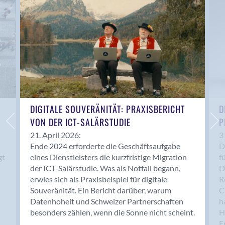
Anwil
Appenzell
Au SG
Baar
Baden
Balsthal
Balzers
Basel
DIGITALE SOUVERÄNITÄT: PRAXISBERICHT
D
VON DER ICT-SALÄRSTUDIE
P
Bassersdorf
Belp
21. April 2026:
3
Ende 2024 erforderte die Geschäftsaufgabe
D
Bendern
gt
eines Dienstleisters die kurzfristige Migration
f
Benken (SG)
der ICT-Salärstudie. Was als Notfall begann,
D
Bergdietikon
erwies sich als Praxisbeispiel für digitale
R
Berlin
Souveränität. Ein Bericht darüber, warum
C
Datenhoheit und Schweizer Partnerschaften
h
Bern
besonders zählen, wenn die Sonne nicht scheint.
H
Bern - Liebefeld
F