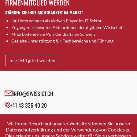
FIRMENMITGLIED WERDEN
Brütten
STÄRKEN SIE IHRE SICHTBARKEIT IM MARKT!
Bubendorf
Ihr Unternehmen als aktiven Player im IT-Sektor
Bubikon
Zugang zu relevanten Akteur:innen der digitalen Wirtschaft
Buchs (SG)
Mitarbeitende am Puls der digitalen Schweiz
Burgdorf
Gezielte Unterstützung für Fachbereiche und Führung
Bäretswil
Bülach
Jetzt Mitglied werden
Cazis
Cham
Chur
Crissier
INFO@SWISSICT.CH
Davos Platz
+41 43 336 40 20
Davos Platz 1
Dierikon
SWISSICT
VULKANSTRASSE 120
Dietikon
Mit Ihrem Besuch auf unserer Website stimmen Sie unserer
8048 ZURICH
Datenschutzerklärung und der Verwendung von Cookies zu.
Dietlikon
Dies erlaubt uns unsere Services weiter für Sie zu verbessern.