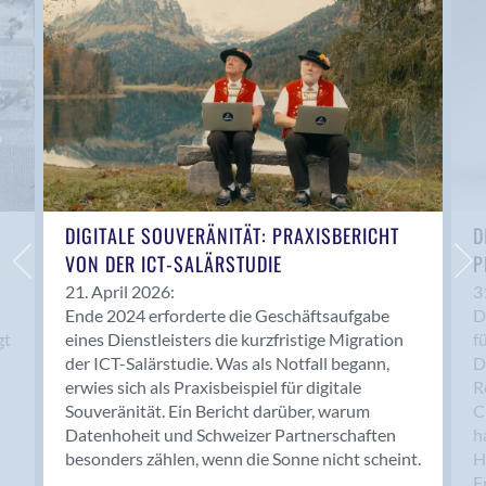
Anwil
Appenzell
Au SG
Baar
Baden
Balsthal
Balzers
Basel
DIGITALE SOUVERÄNITÄT: PRAXISBERICHT
D
VON DER ICT-SALÄRSTUDIE
P
Bassersdorf
Belp
21. April 2026:
3
Ende 2024 erforderte die Geschäftsaufgabe
D
Bendern
gt
eines Dienstleisters die kurzfristige Migration
f
Benken (SG)
der ICT-Salärstudie. Was als Notfall begann,
D
Bergdietikon
erwies sich als Praxisbeispiel für digitale
R
Berlin
Souveränität. Ein Bericht darüber, warum
C
Datenhoheit und Schweizer Partnerschaften
h
Bern
besonders zählen, wenn die Sonne nicht scheint.
H
Bern - Liebefeld
F