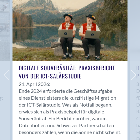
Anwil
Appenzell
Au SG
Baar
Baden
Balsthal
Balzers
Basel
DIGITALE SOUVERÄNITÄT: PRAXISBERICHT
D
VON DER ICT-SALÄRSTUDIE
P
Bassersdorf
Belp
21. April 2026:
3
Ende 2024 erforderte die Geschäftsaufgabe
D
Bendern
gt
eines Dienstleisters die kurzfristige Migration
f
Benken (SG)
der ICT-Salärstudie. Was als Notfall begann,
D
Bergdietikon
erwies sich als Praxisbeispiel für digitale
R
Berlin
Souveränität. Ein Bericht darüber, warum
C
Datenhoheit und Schweizer Partnerschaften
h
Bern
besonders zählen, wenn die Sonne nicht scheint.
H
Bern - Liebefeld
F