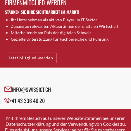
FIRMENMITGLIED WERDEN
Brütten
STÄRKEN SIE IHRE SICHTBARKEIT IM MARKT!
Bubendorf
Ihr Unternehmen als aktiven Player im IT-Sektor
Bubikon
Zugang zu relevanten Akteur:innen der digitalen Wirtschaft
Buchs (SG)
Mitarbeitende am Puls der digitalen Schweiz
Burgdorf
Gezielte Unterstützung für Fachbereiche und Führung
Bäretswil
Bülach
Jetzt Mitglied werden
Cazis
Cham
Chur
Crissier
INFO@SWISSICT.CH
Davos Platz
+41 43 336 40 20
Davos Platz 1
Dierikon
SWISSICT
VULKANSTRASSE 120
Dietikon
Mit Ihrem Besuch auf unserer Website stimmen Sie unserer
8048 ZURICH
Datenschutzerklärung und der Verwendung von Cookies zu.
Dietlikon
Dies erlaubt uns unsere Services weiter für Sie zu verbessern.