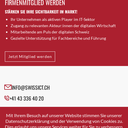
FIRMENMITGLIED WERDEN
Brugg AG
STÄRKEN SIE IHRE SICHTBARKEIT IM MARKT!
Brütten
Ihr Unternehmen als aktiven Player im IT-Sektor
Bubendorf
Zugang zu relevanten Akteur:innen der digitalen Wirtschaft
Bubikon
Mitarbeitende am Puls der digitalen Schweiz
Buchs (SG)
Gezielte Unterstützung für Fachbereiche und Führung
Burgdorf
Bäretswil
Jetzt Mitglied werden
Bülach
Cazis
Cham
Chur
INFO@SWISSICT.CH
Crissier
+41 43 336 40 20
Davos Platz
Davos Platz 1
SWISSICT
VULKANSTRASSE 120
Dierikon
Mit Ihrem Besuch auf unserer Website stimmen Sie unserer
8048 ZURICH
Datenschutzerklärung und der Verwendung von Cookies zu.
Dietikon
Dies erlaubt uns unsere Services weiter für Sie zu verbessern.