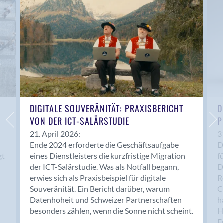
Anwil
Appenzell
Au SG
Baar
Baden
Balsthal
Balzers
Basel
DIGITALE SOUVERÄNITÄT: PRAXISBERICHT
D
VON DER ICT-SALÄRSTUDIE
P
Bassersdorf
Belp
21. April 2026:
3
Ende 2024 erforderte die Geschäftsaufgabe
D
Bendern
gt
eines Dienstleisters die kurzfristige Migration
f
Benken (SG)
der ICT-Salärstudie. Was als Notfall begann,
D
Bergdietikon
erwies sich als Praxisbeispiel für digitale
R
Berlin
Souveränität. Ein Bericht darüber, warum
C
Datenhoheit und Schweizer Partnerschaften
h
Bern
besonders zählen, wenn die Sonne nicht scheint.
H
Bern - Liebefeld
F