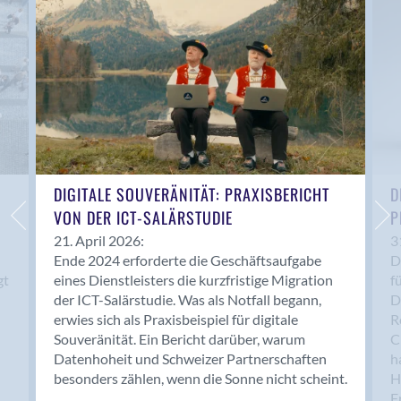
Anwil
Appenzell
Au SG
Baar
Baden
Balsthal
Balzers
Basel
DIGITALE SOUVERÄNITÄT: PRAXISBERICHT
D
VON DER ICT-SALÄRSTUDIE
P
Bassersdorf
Belp
21. April 2026:
3
Ende 2024 erforderte die Geschäftsaufgabe
D
Bendern
gt
eines Dienstleisters die kurzfristige Migration
f
Benken (SG)
der ICT-Salärstudie. Was als Notfall begann,
D
Bergdietikon
erwies sich als Praxisbeispiel für digitale
R
Berlin
Souveränität. Ein Bericht darüber, warum
C
Datenhoheit und Schweizer Partnerschaften
h
Bern
besonders zählen, wenn die Sonne nicht scheint.
H
Bern - Liebefeld
F