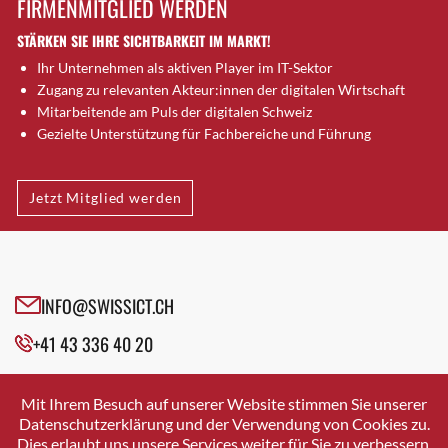
FIRMENMITGLIED WERDEN
Brugg AG
STÄRKEN SIE IHRE SICHTBARKEIT IM MARKT!
Brütten
Ihr Unternehmen als aktiven Player im IT-Sektor
Bubendorf
Zugang zu relevanten Akteur:innen der digitalen Wirtschaft
Bubikon
Mitarbeitende am Puls der digitalen Schweiz
Buchs (SG)
Gezielte Unterstützung für Fachbereiche und Führung
Burgdorf
Bäretswil
Jetzt Mitglied werden
Bülach
Cazis
Cham
Chur
INFO@SWISSICT.CH
Crissier
+41 43 336 40 20
Davos Platz
Davos Platz 1
SWISSICT
VULKANSTRASSE 120
Dierikon
Mit Ihrem Besuch auf unserer Website stimmen Sie unserer
8048 ZURICH
Datenschutzerklärung und der Verwendung von Cookies zu.
Dietikon
Dies erlaubt uns unsere Services weiter für Sie zu verbessern.