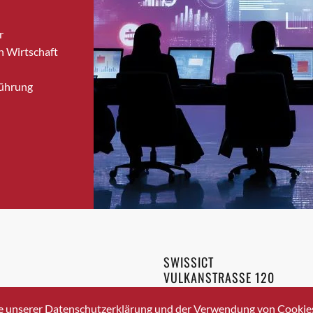
Bronschhofen
r
Brugg
n Wirtschaft
Brugg AG
Brütten
Führung
Bubendorf
Bubikon
Buchs (SG)
Burgdorf
Bäretswil
Bülach
Cazis
Cham
Chur
SWISSICT
Crissier
VULKANSTRASSE 120
Davos Platz
8048 ZURICH
3 336 40 20
Davos Platz 1
e unserer Datenschutzerklärung und der Verwendung von Cookies 