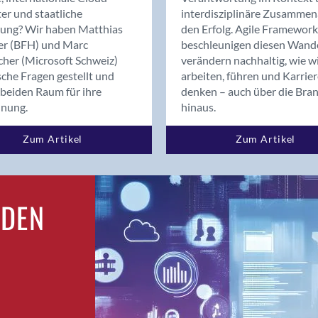
Bern
er und staatliche
interdisziplinäre Zusammen
Bern - Liebefeld
rung? Wir haben Matthias
den Erfolg. Agile Framework
er (BFH) und Marc
beschleunigen diesen Wand
Bern 15
cher (Microsoft Schweiz)
verändern nachhaltig, wie w
Bern 22
sche Fragen gestellt und
arbeiten, führen und Karrie
Bern 65
beiden Raum für ihre
denken – auch über die Bra
Bern 9
dnung.
hinaus.
Bern-Zollikofen
Zum Artikel
Zum Artikel
Biel/Bienne
Binningen
Birsfelden
Bolligen
RDEN
Bonaduz
Bonstetten
Bottighofen
Bremgarten bei Bern
Brig
Brig-Glis