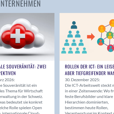
 UNTERNEHMEN
Amden
Andelfingen
Anwil
Appenzell
Au SG
Baar
Baden
Balsthal
Balzers
ALE SOUVERÄNITÄT: ZWEI
ROLLEN DER ICT: EIN LEIS
Basel
EKTIVEN
ABER TIEFGREIFENDER WA
Bassersdorf
rz 2026:
30. Dezember 2025:
Belp
le Souveränität ist ein
Die ICT-Arbeitswelt steckt 
Bendern
les Thema für Wirtschaft
in einer Zeitenwende: Wo f
Benken (SG)
rwaltung in der Schweiz.
feste Berufsbilder und klare
as bedeutet sie konkret
Hierarchien dominierten,
Bergdietikon
lche Rolle spielen Open
bestimmen heute Rollen,
Berlin
, internationale Cloud-
Verantwortung im Kontext 