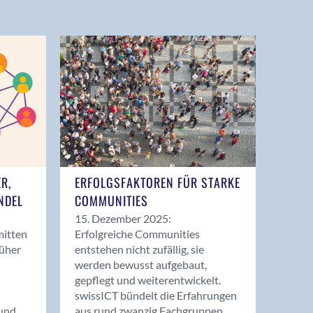
ER,
ERFOLGSFAKTOREN FÜR STARKE
NDEL
COMMUNITIES
15. Dezember 2025:
mitten
Erfolgreiche Communities
rüher
entstehen nicht zufällig, sie
werden bewusst aufgebaut,
gepflegt und weiterentwickelt.
swissICT bündelt die Erfahrungen
und
aus rund zwanzig Fachgruppen.