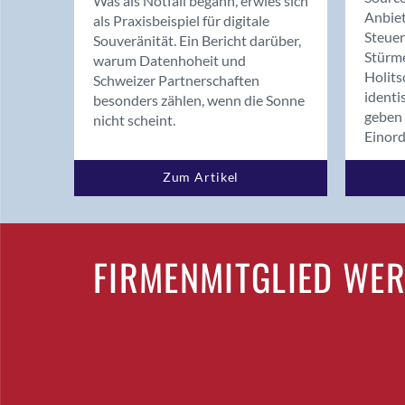
Was als Notfall begann, erwies sich
Anbiet
als Praxisbeispiel für digitale
Steue
Souveränität. Ein Bericht darüber,
Stürm
warum Datenhoheit und
Holits
Schweizer Partnerschaften
identi
besonders zählen, wenn die Sonne
geben 
nicht scheint.
Einor
Zum Artikel
FIRMENMITGLIED WE