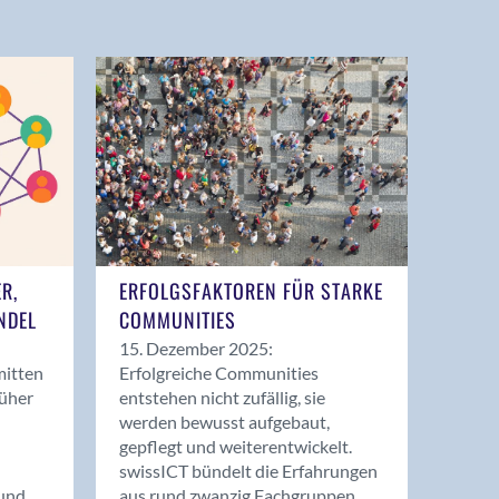
ER,
ERFOLGSFAKTOREN FÜR STARKE
NDEL
COMMUNITIES
15. Dezember 2025:
mitten
Erfolgreiche Communities
rüher
entstehen nicht zufällig, sie
werden bewusst aufgebaut,
gepflegt und weiterentwickelt.
swissICT bündelt die Erfahrungen
und
aus rund zwanzig Fachgruppen.