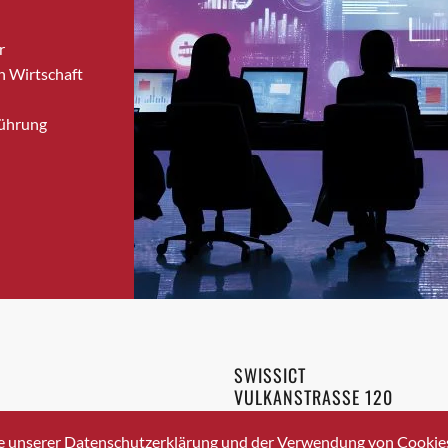
Bronschhofen
r
Brugg
n Wirtschaft
Brugg AG
Brütten
Führung
Bubendorf
Bubikon
Buchs (SG)
Burgdorf
Bäretswil
Bülach
Cazis
Cham
Chur
SWISSICT
Crissier
VULKANSTRASSE 120
Davos Platz
8048 ZURICH
3 336 40 20
Davos Platz 1
e unserer Datenschutzerklärung und der Verwendung von Cookies 