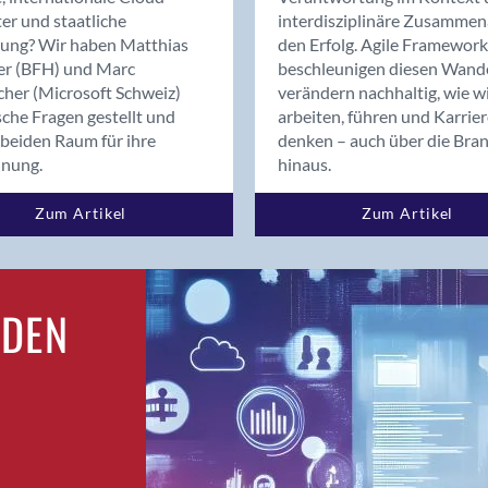
Bern
er und staatliche
interdisziplinäre Zusammen
Bern - Liebefeld
rung? Wir haben Matthias
den Erfolg. Agile Framework
er (BFH) und Marc
beschleunigen diesen Wand
Bern 15
cher (Microsoft Schweiz)
verändern nachhaltig, wie w
Bern 22
sche Fragen gestellt und
arbeiten, führen und Karrie
Bern 65
beiden Raum für ihre
denken – auch über die Bra
Bern 9
dnung.
hinaus.
Bern-Zollikofen
Zum Artikel
Zum Artikel
Biel/Bienne
Binningen
Birsfelden
Bolligen
RDEN
Bonaduz
Bonstetten
Bottighofen
Bremgarten bei Bern
Brig
Brig-Glis