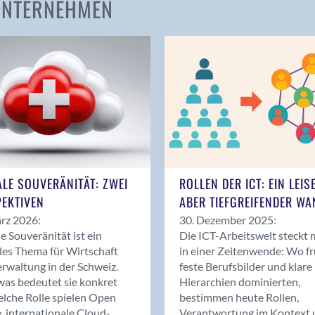
 UNTERNEHMEN
Amden
Andelfingen
Anwil
Appenzell
Au SG
Baar
Baden
Balsthal
Balzers
ALE SOUVERÄNITÄT: ZWEI
ROLLEN DER ICT: EIN LEIS
Basel
EKTIVEN
ABER TIEFGREIFENDER WA
Bassersdorf
rz 2026:
30. Dezember 2025:
Belp
le Souveränität ist ein
Die ICT-Arbeitswelt steckt 
Bendern
les Thema für Wirtschaft
in einer Zeitenwende: Wo f
Benken (SG)
rwaltung in der Schweiz.
feste Berufsbilder und klare
as bedeutet sie konkret
Hierarchien dominierten,
Bergdietikon
lche Rolle spielen Open
bestimmen heute Rollen,
Berlin
, internationale Cloud-
Verantwortung im Kontext 