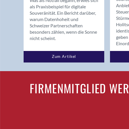
Was als Notfall begann, erwies sich
Anbiet
als Praxisbeispiel für digitale
Steue
Souveränität. Ein Bericht darüber,
Stürm
warum Datenhoheit und
Holits
Schweizer Partnerschaften
identi
besonders zählen, wenn die Sonne
geben 
nicht scheint.
Einor
Zum Artikel
FIRMENMITGLIED WE