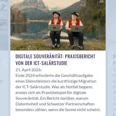
Anwil
Appenzell
Au SG
Baar
Baden
Balsthal
Balzers
Basel
DIGITALE SOUVERÄNITÄT: PRAXISBERICHT
D
VON DER ICT-SALÄRSTUDIE
P
Bassersdorf
Belp
21. April 2026:
3
Ende 2024 erforderte die Geschäftsaufgabe
D
Bendern
gt
eines Dienstleisters die kurzfristige Migration
f
Benken (SG)
der ICT-Salärstudie. Was als Notfall begann,
D
Bergdietikon
erwies sich als Praxisbeispiel für digitale
R
Berlin
Souveränität. Ein Bericht darüber, warum
C
Datenhoheit und Schweizer Partnerschaften
h
Bern
besonders zählen, wenn die Sonne nicht scheint.
H
Bern - Liebefeld
F