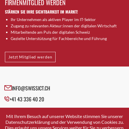
FIRMENMITGLIED WERDEN
Brütten
STÄRKEN SIE IHRE SICHTBARKEIT IM MARKT!
Bubendorf
Ihr Unternehmen als aktiven Player im IT-Sektor
Bubikon
Zugang zu relevanten Akteur:innen der digitalen Wirtschaft
Buchs (SG)
Mitarbeitende am Puls der digitalen Schweiz
Burgdorf
Gezielte Unterstützung für Fachbereiche und Führung
Bäretswil
Bülach
Jetzt Mitglied werden
Cazis
Cham
Chur
Crissier
INFO@SWISSICT.CH
Davos Platz
+41 43 336 40 20
Davos Platz 1
Dierikon
SWISSICT
VULKANSTRASSE 120
Dietikon
Mit Ihrem Besuch auf unserer Website stimmen Sie unserer
8048 ZURICH
Datenschutzerklärung und der Verwendung von Cookies zu.
Dietlikon
Dies erlaubt uns unsere Services weiter für Sie zu verbessern.