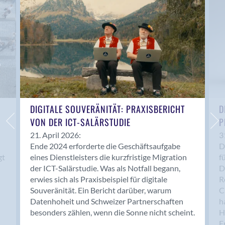
Anwil
Appenzell
Au SG
Baar
Baden
Balsthal
Balzers
Basel
DIGITALE SOUVERÄNITÄT: PRAXISBERICHT
D
VON DER ICT-SALÄRSTUDIE
P
Bassersdorf
Belp
21. April 2026:
3
Ende 2024 erforderte die Geschäftsaufgabe
D
Bendern
gt
eines Dienstleisters die kurzfristige Migration
f
Benken (SG)
der ICT-Salärstudie. Was als Notfall begann,
D
Bergdietikon
erwies sich als Praxisbeispiel für digitale
R
Berlin
Souveränität. Ein Bericht darüber, warum
C
Datenhoheit und Schweizer Partnerschaften
h
Bern
besonders zählen, wenn die Sonne nicht scheint.
H
Bern - Liebefeld
F