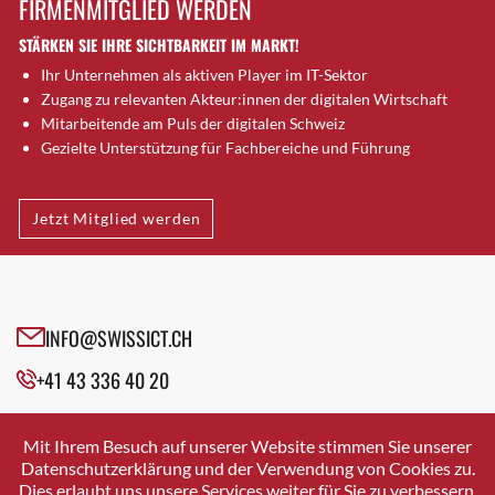
FIRMENMITGLIED WERDEN
Brugg AG
STÄRKEN SIE IHRE SICHTBARKEIT IM MARKT!
Brütten
Ihr Unternehmen als aktiven Player im IT-Sektor
Bubendorf
Zugang zu relevanten Akteur:innen der digitalen Wirtschaft
Bubikon
Mitarbeitende am Puls der digitalen Schweiz
Buchs (SG)
Gezielte Unterstützung für Fachbereiche und Führung
Burgdorf
Bäretswil
Jetzt Mitglied werden
Bülach
Cazis
Cham
Chur
INFO@SWISSICT.CH
Crissier
+41 43 336 40 20
Davos Platz
Davos Platz 1
SWISSICT
VULKANSTRASSE 120
Dierikon
Mit Ihrem Besuch auf unserer Website stimmen Sie unserer
8048 ZURICH
Datenschutzerklärung und der Verwendung von Cookies zu.
Dietikon
Dies erlaubt uns unsere Services weiter für Sie zu verbessern.