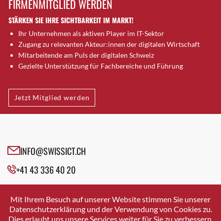
FIRMENMITGLIED WERDEN
Brugg AG
STÄRKEN SIE IHRE SICHTBARKEIT IM MARKT!
Brütten
Ihr Unternehmen als aktiven Player im IT-Sektor
Bubendorf
Zugang zu relevanten Akteur:innen der digitalen Wirtschaft
Bubikon
Mitarbeitende am Puls der digitalen Schweiz
Buchs (SG)
Gezielte Unterstützung für Fachbereiche und Führung
Burgdorf
Bäretswil
Jetzt Mitglied werden
Bülach
Cazis
Cham
Chur
INFO@SWISSICT.CH
Crissier
+41 43 336 40 20
Davos Platz
Davos Platz 1
SWISSICT
VULKANSTRASSE 120
Dierikon
Mit Ihrem Besuch auf unserer Website stimmen Sie unserer
8048 ZURICH
Datenschutzerklärung und der Verwendung von Cookies zu.
Dietikon
Dies erlaubt uns unsere Services weiter für Sie zu verbessern.