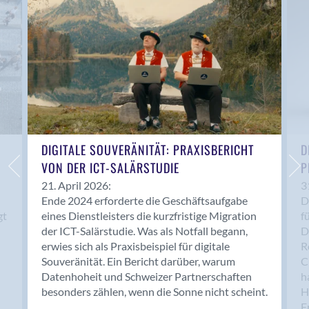
Anwil
Appenzell
Au SG
Baar
Baden
Balsthal
Balzers
Basel
DIGITALE SOUVERÄNITÄT: PRAXISBERICHT
D
VON DER ICT-SALÄRSTUDIE
P
Bassersdorf
Belp
21. April 2026:
3
Ende 2024 erforderte die Geschäftsaufgabe
D
Bendern
gt
eines Dienstleisters die kurzfristige Migration
f
Benken (SG)
der ICT-Salärstudie. Was als Notfall begann,
D
Bergdietikon
erwies sich als Praxisbeispiel für digitale
R
Berlin
Souveränität. Ein Bericht darüber, warum
C
Datenhoheit und Schweizer Partnerschaften
h
Bern
besonders zählen, wenn die Sonne nicht scheint.
H
Bern - Liebefeld
F