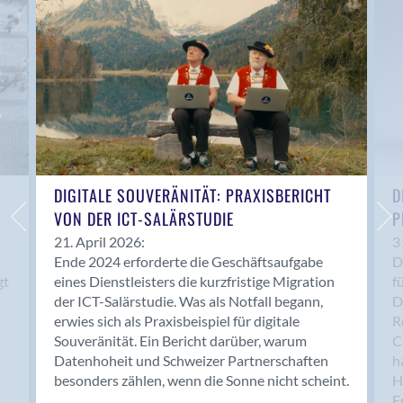
Anwil
Appenzell
Au SG
Baar
Baden
Balsthal
Balzers
Basel
DIGITALE SOUVERÄNITÄT: PRAXISBERICHT
D
VON DER ICT-SALÄRSTUDIE
P
Bassersdorf
Belp
21. April 2026:
3
Ende 2024 erforderte die Geschäftsaufgabe
D
Bendern
gt
eines Dienstleisters die kurzfristige Migration
f
Benken (SG)
der ICT-Salärstudie. Was als Notfall begann,
D
Bergdietikon
erwies sich als Praxisbeispiel für digitale
R
Berlin
Souveränität. Ein Bericht darüber, warum
C
Datenhoheit und Schweizer Partnerschaften
h
Bern
besonders zählen, wenn die Sonne nicht scheint.
H
Bern - Liebefeld
F