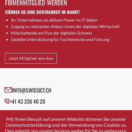
FIRMENMITGLIED WERDEN
Brugg AG
STÄRKEN SIE IHRE SICHTBARKEIT IM MARKT!
Brütten
Ihr Unternehmen als aktiven Player im IT-Sektor
Bubendorf
Zugang zu relevanten Akteur:innen der digitalen Wirtschaft
Bubikon
Mitarbeitende am Puls der digitalen Schweiz
Buchs (SG)
Gezielte Unterstützung für Fachbereiche und Führung
Burgdorf
Bäretswil
Jetzt Mitglied werden
Bülach
Cazis
Cham
Chur
INFO@SWISSICT.CH
Crissier
+41 43 336 40 20
Davos Platz
Davos Platz 1
SWISSICT
VULKANSTRASSE 120
Dierikon
Mit Ihrem Besuch auf unserer Website stimmen Sie unserer
8048 ZURICH
Datenschutzerklärung und der Verwendung von Cookies zu.
Dietikon
Dies erlaubt uns unsere Services weiter für Sie zu verbessern.