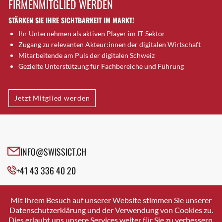
FIRMENMITGLIED WERDEN
Brugg AG
STÄRKEN SIE IHRE SICHTBARKEIT IM MARKT!
Brütten
Ihr Unternehmen als aktiven Player im IT-Sektor
Bubendorf
Zugang zu relevanten Akteur:innen der digitalen Wirtschaft
Bubikon
Mitarbeitende am Puls der digitalen Schweiz
Buchs (SG)
Gezielte Unterstützung für Fachbereiche und Führung
Burgdorf
Bäretswil
Jetzt Mitglied werden
Bülach
Cazis
Cham
Chur
INFO@SWISSICT.CH
Crissier
+41 43 336 40 20
Davos Platz
Davos Platz 1
SWISSICT
VULKANSTRASSE 120
Dierikon
Mit Ihrem Besuch auf unserer Website stimmen Sie unserer
8048 ZURICH
Datenschutzerklärung und der Verwendung von Cookies zu.
Dietikon
Dies erlaubt uns unsere Services weiter für Sie zu verbessern.