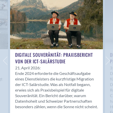
Anwil
Appenzell
Au SG
Baar
Baden
Balsthal
Balzers
Basel
DIGITALE SOUVERÄNITÄT: PRAXISBERICHT
D
VON DER ICT-SALÄRSTUDIE
P
Bassersdorf
Belp
21. April 2026:
3
Ende 2024 erforderte die Geschäftsaufgabe
D
Bendern
gt
eines Dienstleisters die kurzfristige Migration
f
Benken (SG)
der ICT-Salärstudie. Was als Notfall begann,
D
Bergdietikon
erwies sich als Praxisbeispiel für digitale
R
Berlin
Souveränität. Ein Bericht darüber, warum
C
Datenhoheit und Schweizer Partnerschaften
h
Bern
besonders zählen, wenn die Sonne nicht scheint.
H
Bern - Liebefeld
F