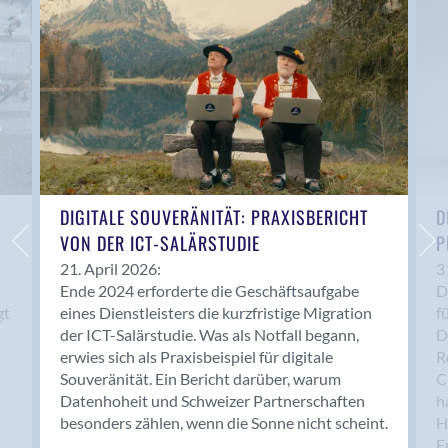
Anwil
Appenzell
Au SG
Baar
Baden
Balsthal
Balzers
Basel
DIGITALE SOUVERÄNITÄT: PRAXISBERICHT
D
VON DER ICT-SALÄRSTUDIE
P
Bassersdorf
Belp
21. April 2026:
3
Ende 2024 erforderte die Geschäftsaufgabe
D
Bendern
gt
eines Dienstleisters die kurzfristige Migration
f
Benken (SG)
der ICT-Salärstudie. Was als Notfall begann,
D
Bergdietikon
erwies sich als Praxisbeispiel für digitale
R
Berlin
Souveränität. Ein Bericht darüber, warum
C
Datenhoheit und Schweizer Partnerschaften
h
Bern
besonders zählen, wenn die Sonne nicht scheint.
H
Bern - Liebefeld
F