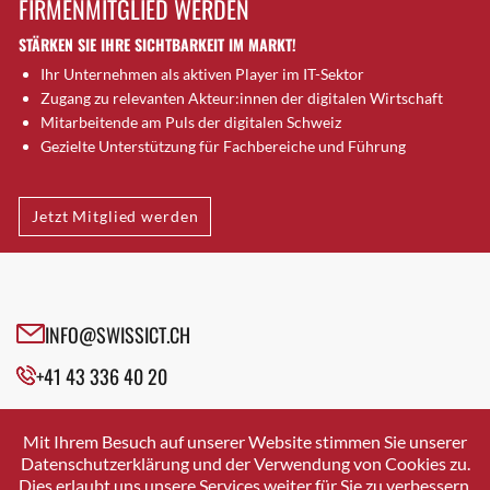
FIRMENMITGLIED WERDEN
Brugg AG
STÄRKEN SIE IHRE SICHTBARKEIT IM MARKT!
Brütten
Ihr Unternehmen als aktiven Player im IT-Sektor
Bubendorf
Zugang zu relevanten Akteur:innen der digitalen Wirtschaft
Bubikon
Mitarbeitende am Puls der digitalen Schweiz
Buchs (SG)
Gezielte Unterstützung für Fachbereiche und Führung
Burgdorf
Bäretswil
Jetzt Mitglied werden
Bülach
Cazis
Cham
Chur
INFO@SWISSICT.CH
Crissier
+41 43 336 40 20
Davos Platz
Davos Platz 1
SWISSICT
VULKANSTRASSE 120
Dierikon
Mit Ihrem Besuch auf unserer Website stimmen Sie unserer
8048 ZURICH
Datenschutzerklärung und der Verwendung von Cookies zu.
Dietikon
Dies erlaubt uns unsere Services weiter für Sie zu verbessern.